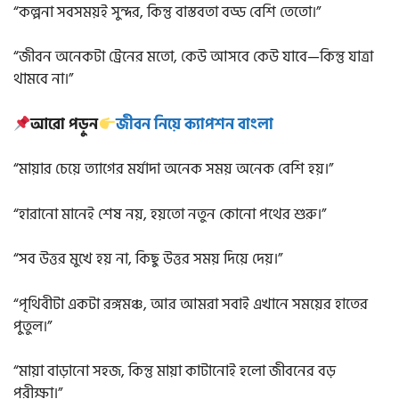
“কল্পনা সবসময়ই সুন্দর, কিন্তু বাস্তবতা বড্ড বেশি তেতো।”
“জীবন অনেকটা ট্রেনের মতো, কেউ আসবে কেউ যাবে—কিন্তু যাত্রা
থামবে না।”
আরো পড়ুন
জীবন নিয়ে ক্যাপশন বাংলা
“মায়ার চেয়ে ত্যাগের মর্যাদা অনেক সময় অনেক বেশি হয়।”
“হারানো মানেই শেষ নয়, হয়তো নতুন কোনো পথের শুরু।”
“সব উত্তর মুখে হয় না, কিছু উত্তর সময় দিয়ে দেয়।”
“পৃথিবীটা একটা রঙ্গমঞ্চ, আর আমরা সবাই এখানে সময়ের হাতের
পুতুল।”
“মায়া বাড়ানো সহজ, কিন্তু মায়া কাটানোই হলো জীবনের বড়
পরীক্ষা।”