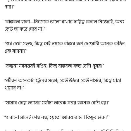
পায়।”
“বাস্তবতা হলো—নিজেকে ভালো রাখার দায়িত্ব কেবল নিজেরই, অন্য
কেউ তা করে দেবে না।”
“স্বপ্ন দেখা সহজ, কিন্তু সেই স্বপ্নকে বাস্তবে রূপ দেওয়াটা অনেক কঠিন
এক সাধনা।”
“কল্পনা সবসময়ই রঙিন, কিন্তু বাস্তবতা বড্ড বেশি ধূসর।”
“জীবন অনেকটা ট্রেনের মতো; কেউ উঠবে কেউ নামবে, কিন্তু যাত্রা
থামবে না।”
“মায়ার চেয়ে ত্যাগের মর্যাদা অনেক সময় অনেক বেশি হয়।”
“হারানো মানেই শেষ নয়, হয়তো আরও ভালো কিছুর শুরু।”