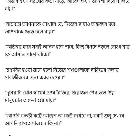
“অভাব যখন দরজায় কড়া নাড়ে, আবেগ তখন জানলা দিয়ে পালিয়ে
যায়।”
“বাস্তবতা আপনাকে শেখাবে যে, নিজের ছায়াও অন্ধকার ঘরে
আপনাকে ছেড়ে চলে যায়।”
“অভিনয় করে সবাই আপন হতে পারে, কিন্তু বিপদে পড়লে বোঝা যায়
কে আসলে পাশে থাকে।”
“মধ্যবিত্ত হওয়া মানে হলো নিজের শখগুলোকে দায়িত্বের তলায়
সারাজীবনের জন্য কবর দেওয়া।”
“দুনিয়াটা এখন স্বার্থের ওপর দাঁড়িয়ে; প্রয়োজন শেষ হলে প্রিয়
মানুষটাও অচেনা হয়ে যায়।”
“আপনি কতটা কষ্টে আছেন তা কেউ দেখবে না, সবাই শুধু দেখবে
আপনি হাসতে পারছেন কি না।”