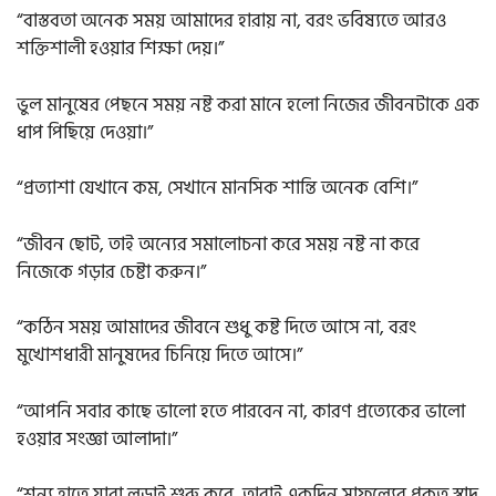
“বাস্তবতা অনেক সময় আমাদের হারায় না, বরং ভবিষ্যতে আরও
শক্তিশালী হওয়ার শিক্ষা দেয়।”
ভুল মানুষের পেছনে সময় নষ্ট করা মানে হলো নিজের জীবনটাকে এক
ধাপ পিছিয়ে দেওয়া।”
“প্রত্যাশা যেখানে কম, সেখানে মানসিক শান্তি অনেক বেশি।”
“জীবন ছোট, তাই অন্যের সমালোচনা করে সময় নষ্ট না করে
নিজেকে গড়ার চেষ্টা করুন।”
“কঠিন সময় আমাদের জীবনে শুধু কষ্ট দিতে আসে না, বরং
মুখোশধারী মানুষদের চিনিয়ে দিতে আসে।”
“আপনি সবার কাছে ভালো হতে পারবেন না, কারণ প্রত্যেকের ভালো
হওয়ার সংজ্ঞা আলাদা।”
“শূন্য হাতে যারা লড়াই শুরু করে, তারাই একদিন সাফল্যের প্রকৃত স্বাদ