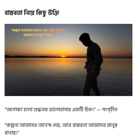
বাস্তবতা নিয়ে কিছু উক্তি
“অপেক্ষা হলো শুদ্ধতম ভালোবাসার একটি চিহ্ন।” — সংগৃহীত
“কল্পনা আমাদের আনন্দ দেয়, আর বাস্তবতা আমাদের মানুষ
বানায়।”