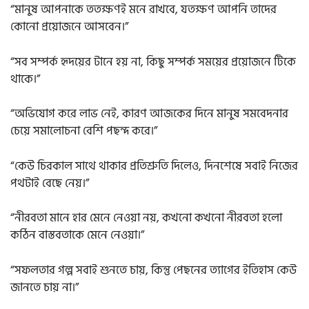
“মানুষ আপনাকে ততক্ষণই মনে রাখবে, যতক্ষণ আপনি তাদের
কোনো প্রয়োজনে আসবেন।”
“সব সম্পর্ক হৃদয়ের টানে হয় না, কিছু সম্পর্ক সময়ের প্রয়োজনে টিকে
থাকে।”
“অভিযোগ করে লাভ নেই, কারণ আজকের দিনে মানুষ সমবেদনার
চেয়ে সমালোচনা বেশি পছন্দ করে।”
“কেউ চিরকাল সাথে থাকার প্রতিশ্রুতি দিলেও, দিনশেষে সবাই নিজের
পথটাই বেছে নেয়।”
“নীরবতা মানে হার মেনে নেওয়া নয়, কখনো কখনো নীরবতা হলো
কঠিন বাস্তবতাকে মেনে নেওয়া।”
“সফলতার গল্প সবাই শুনতে চায়, কিন্তু পেছনের ত্যাগের ইতিহাস কেউ
জানতে চায় না।”