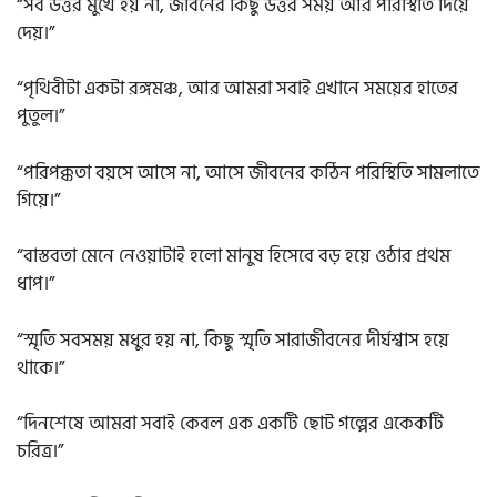
“সব উত্তর মুখে হয় না, জীবনের কিছু উত্তর সময় আর পরিস্থিতি দিয়ে
দেয়।”
“পৃথিবীটা একটা রঙ্গমঞ্চ, আর আমরা সবাই এখানে সময়ের হাতের
পুতুল।”
“পরিপক্কতা বয়সে আসে না, আসে জীবনের কঠিন পরিস্থিতি সামলাতে
গিয়ে।”
“বাস্তবতা মেনে নেওয়াটাই হলো মানুষ হিসেবে বড় হয়ে ওঠার প্রথম
ধাপ।”
“স্মৃতি সবসময় মধুর হয় না, কিছু স্মৃতি সারাজীবনের দীর্ঘশ্বাস হয়ে
থাকে।”
“দিনশেষে আমরা সবাই কেবল এক একটি ছোট গল্পের একেকটি
চরিত্র।”