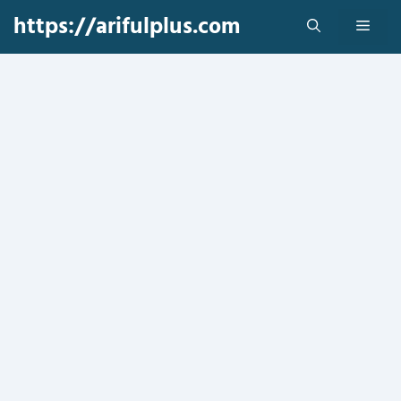
Skip
https://arifulplus.com
Men
to
content