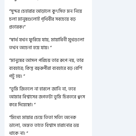
“সুন্দর চেহারার আড়ালে কুৎসিত মন নিয়ে
চলা মানুষগুলোই পৃথিবীর সবচেয়ে বড়
প্রতারক।”
“স্বার্থ যখন ফুরিয়ে যায়, মায়াবিনী মুখগুলো
তখন অচেনা হয়ে যায়। “
“মানুষের আসল পরিচয় তার রূপে নয়, তার
ব্যবহারে; কিন্তু বহুরূপীরা ব্যবহারে বড় বেশি
পটু হয়। “
“তুমি জিতলে না হারলে জানি না, তবে
আমার বিশ্বাসের জগতটা তুমি চিরতরে ধ্বংস
করে দিয়েছো। “
“মিথ্যে মায়ার চেয়ে তিতা সত্যি অনেক
ভালো, অন্তত তাতে বিশ্বাস হারানোর ভয়
থাকে না। “