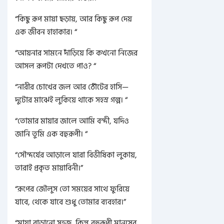
“কিছু রূপ মায়া ছড়ায়, আর কিছু রূপ দেয়
এক জীবন হাহাকার। “
“আয়নার সামনে দাঁড়িয়ে কি কখনো নিজের
আসল রূপটা দেখতে পাও? “
“নারীর চোখের জল আর ঠোঁটের হাসি—
দুটোর মাঝেই লুকিয়ে থাকে সহস্র গল্প। “
“তোমার মায়ার জালে আমি বন্দী, যদিও
জানি তুমি এক বহুরূপী। “
“সৌন্দর্যের আড়ালে যারা বিভীষিকা লুকায়,
তারাই প্রকৃত মায়াবিনী।”
“রূপের জৌলুস তো সময়ের সাথে ফুরিয়ে
যাবে, থেকে যাবে শুধু তোমার ব্যবহার।”
“মায়া বাড়ানো সহজ, কিন্তু বহুরূপী মানুষের