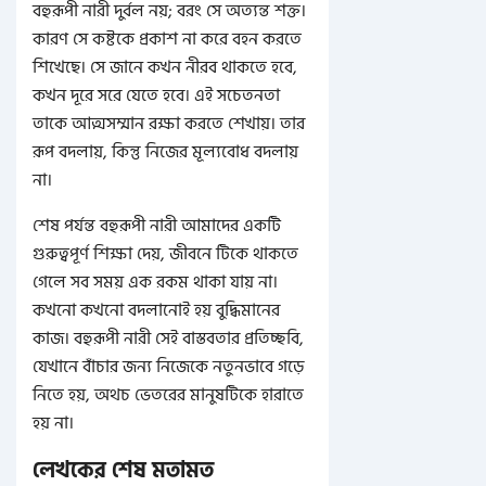
বহুরূপী নারী দুর্বল নয়; বরং সে অত্যন্ত শক্ত।
কারণ সে কষ্টকে প্রকাশ না করে বহন করতে
শিখেছে। সে জানে কখন নীরব থাকতে হবে,
কখন দূরে সরে যেতে হবে। এই সচেতনতা
তাকে আত্মসম্মান রক্ষা করতে শেখায়। তার
রূপ বদলায়, কিন্তু নিজের মূল্যবোধ বদলায়
না।
শেষ পর্যন্ত বহুরূপী নারী আমাদের একটি
গুরুত্বপূর্ণ শিক্ষা দেয়, জীবনে টিকে থাকতে
গেলে সব সময় এক রকম থাকা যায় না।
কখনো কখনো বদলানোই হয় বুদ্ধিমানের
কাজ। বহুরূপী নারী সেই বাস্তবতার প্রতিচ্ছবি,
যেখানে বাঁচার জন্য নিজেকে নতুনভাবে গড়ে
নিতে হয়, অথচ ভেতরের মানুষটিকে হারাতে
হয় না।
লেখকের শেষ মতামত