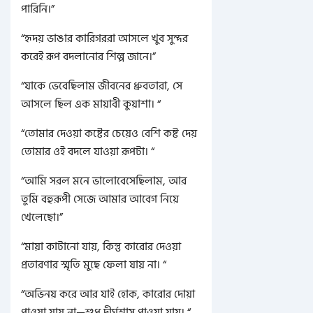
পারিনি।”
“হৃদয় ভাঙার কারিগররা আসলে খুব সুন্দর
করেই রূপ বদলানোর শিল্প জানে।”
“যাকে ভেবেছিলাম জীবনের ধ্রুবতারা, সে
আসলে ছিল এক মায়াবী কুয়াশা। “
“তোমার দেওয়া কষ্টের চেয়েও বেশি কষ্ট দেয়
তোমার ওই বদলে যাওয়া রূপটা। “
“আমি সরল মনে ভালোবেসেছিলাম, আর
তুমি বহুরূপী সেজে আমার আবেগ নিয়ে
খেলেছো।”
“মায়া কাটানো যায়, কিন্তু কারোর দেওয়া
প্রতারণার স্মৃতি মুছে ফেলা যায় না। “
“অভিনয় করে আর যাই হোক, কারোর দোয়া
পাওয়া যায় না—শুধু দীর্ঘশ্বাস পাওয়া যায়। “