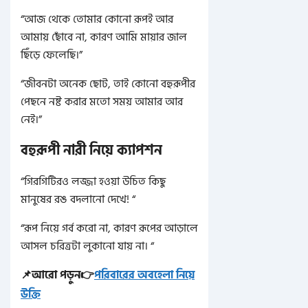
“আজ থেকে তোমার কোনো রূপই আর
আমায় ছোঁবে না, কারণ আমি মায়ার জাল
ছিঁড়ে ফেলেছি।”
“জীবনটা অনেক ছোট, তাই কোনো বহুরূপীর
পেছনে নষ্ট করার মতো সময় আমার আর
নেই।”
বহুরূপী নারী নিয়ে ক্যাপশন
“গিরগিটিরও লজ্জা হওয়া উচিত কিছু
মানুষের রঙ বদলানো দেখে! “
“রূপ নিয়ে গর্ব করো না, কারণ রূপের আড়ালে
আসল চরিত্রটা লুকানো যায় না। “
📌আরো পড়ুন👉
পরিবারের অবহেলা নিয়ে
উক্তি