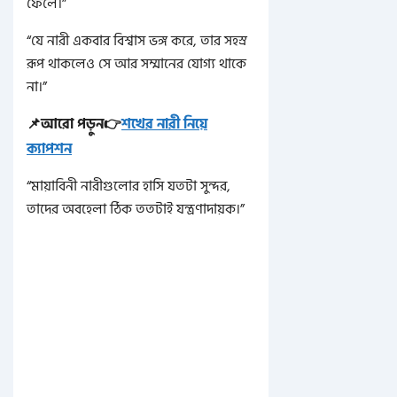
ফেলে।”
“যে নারী একবার বিশ্বাস ভঙ্গ করে, তার সহস্র
রূপ থাকলেও সে আর সম্মানের যোগ্য থাকে
না।”
📌আরো পড়ুন👉
শখের নারী নিয়ে
ক্যাপশন
“মায়াবিনী নারীগুলোর হাসি যতটা সুন্দর,
তাদের অবহেলা ঠিক ততটাই যন্ত্রণাদায়ক।”