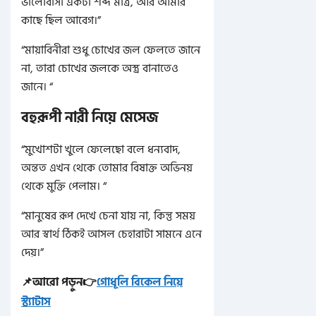
ভালোবাসা একটা শব্দ মাত্র, আর আমার
কাছে ছিল আবেগ।”
“মায়াবিনীরা শুধু চোখের জল ফেলতে জানে
না, তারা চোখের জলকে অস্ত্র বানাতেও
জানে। “
বহুরূপী নারী নিয়ে মেসেজ
“মুখোশটা খুলে ফেলেছো বলে ধন্যবাদ,
অন্তত এখন থেকে তোমার বিষাক্ত অভিনয়
থেকে মুক্তি পেলাম। “
“মানুষের রূপ দেখে চেনা যায় না, কিন্তু সময়
আর স্বার্থ ঠিকই আসল চেহারাটা সামনে এনে
দেয়।”
📌আরো পড়ুন👉
গোধূলি বিকেল নিয়ে
স্ট্যাটাস