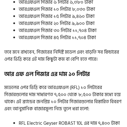
আরএফএল গিজার ৬ লিটার ৬,৩৮০ টাকা
আরএফএল গিজার ১০ লিটার ৮,০৩০ টাকা
আরএফএল গিজার ১৫ লিটার ৯,৪৬০ টাকা
আরএফএল গিজার ২০ লিটার ৯,৯০০ টাকা
আরএফএল গিজার ৩০ লিটার ১১,৭০৪ টাকা
আরএফএল গিজার ৪৫ লিটার ১১,৭০৪ টাকা
তবে মনে রাখবেন, গিজারের নির্দিষ্ট মডেল এবং বাড়তি সব ফিচারের
ওপর ভিত্তি করে এই দাম কিছুটা কম বা বেশি হতে পারে।
আর এফ এল গিজার এর দাম ১০ লিটার
মডেলের ওপর ভিত্তি করে আরএফএল (RFL) ১০ লিটারের
গিজারগুলোর দাম সাধারণত ৭,৫০০ থেকে ৮,৫০০ টাকার মধ্যে হয়ে
থাকে। এই ব্র্যান্ডের জনপ্রিয় ১০ লিটার গিজারগুলোর বিস্তারিত বিবরণ
এবং আনুমানিক বাজারমূল্য নিচে তুলে ধরা হলো:
RFL Electric Geyser ROBAST 10L এর দাম ৭,৪০০ টাকা