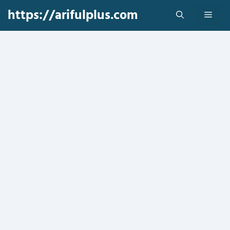
Skip
https://arifulplus.com
Men
to
content