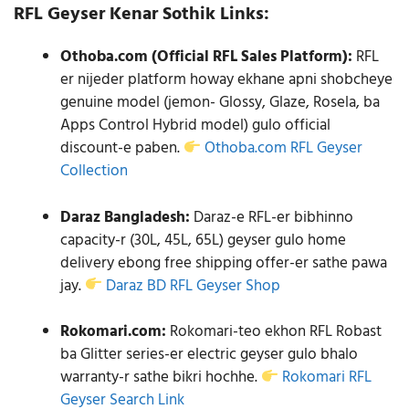
RFL Geyser Kenar Sothik Links:
Othoba.com (Official RFL Sales Platform):
RFL
er nijeder platform howay ekhane apni shobcheye
genuine model (jemon- Glossy, Glaze, Rosela, ba
Apps Control Hybrid model) gulo official
discount-e paben.
Othoba.com RFL Geyser
Collection
Daraz Bangladesh:
Daraz-e RFL-er bibhinno
capacity-r (30L, 45L, 65L) geyser gulo home
delivery ebong free shipping offer-er sathe pawa
jay.
Daraz BD RFL Geyser Shop
Rokomari.com:
Rokomari-teo ekhon RFL Robast
ba Glitter series-er electric geyser gulo bhalo
warranty-r sathe bikri hochhe.
Rokomari RFL
Geyser Search Link