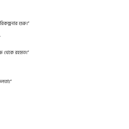
িকল্পনার শুরু।”
”
ক্ষ থেকে রহমত।”
ফলতা।”