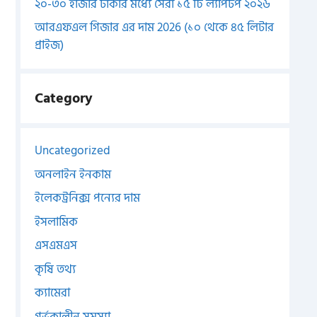
২০-৩০ হাজার টাকার মধ্যে সেরা ১৫ টি ল্যাপটপ ২০২৬
আরএফএল গিজার এর দাম 2026 (১০ থেকে ৪৫ লিটার
প্রাইজ)
Category
Uncategorized
অনলাইন ইনকাম
ইলেকট্রনিক্স পন্যের দাম
ইসলামিক
এসএমএস
কৃষি তথ্য
ক্যামেরা
গর্ভকালীন সমস্যা