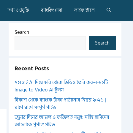
তথ্য ও প্রযুক্তি
ব্যাংকিং সেবা
লাইফ স্টাইল
Search
Search
Recent Posts
সহজেই AI দিয়ে ছবি থেকে ভিডিও তৈরি করুন-১২টি
Image to Video AI টুলস
বিকাশ থেকে ব্যাংকে টাকা পাঠানোর নিয়ম ২০২৬ |
ধাপে ধাপে সম্পূর্ণ গাইড
জুমার দিনের আমল ও ফজিলত সমূহ: সহীহ হাদিসের
আলোকে পূর্ণাঙ্গ গাইড