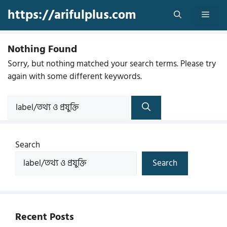
Skip
https://arifulplus.com
Men
to
content
Nothing Found
Sorry, but nothing matched your search terms. Please try
again with some different keywords.
Search
for:
Search
Search
Recent Posts