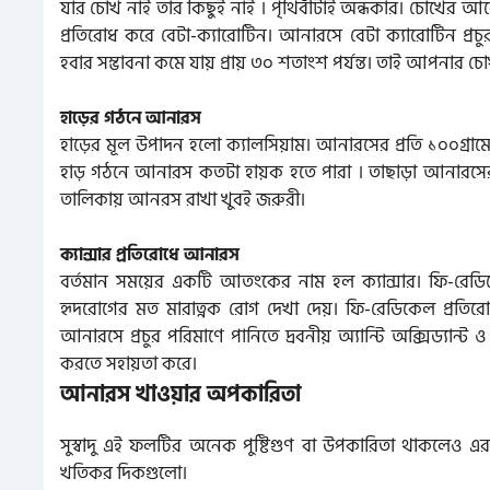
যার চোখ নাই তার কিছুই নাই । পৃথিবীটাই অন্ধকার। চোখের আ
প্রতিরোধ করে বেটা-ক্যারোটিন। আনারসে বেটা ক্যারোটিন প্রচু
হবার সম্ভাবনা কমে যায় প্রায় ৩০ শতাংশ পর্যন্ত। তাই আপনার 
হাড়ের গঠনে আনারস
হাড়ের মূল উপাদন হলো ক্যালসিয়াম। আনারসের প্রতি ১০০গ্রাম
হাড় গঠনে আনারস কতটা হায়ক হতে পারা । তাছাড়া আনারসের 
তালিকায় আনরস রাখা খুবই জরুরী।
ক্যান্সার প্রতিরোধে আনারস
বর্তমান সময়ের একটি আতংকের নাম হল ক্যান্সার। ফি-রেডিকে
হৃদরোগের মত মারাত্নক রোগ দেখা দেয়। ফি-রেডিকেল প্রতিরোধ
আনারসে প্রচুর পরিমাণে পানিতে দ্রবনীয় অ্যান্টি অক্সিড্যান্ট
করতে সহায়তা করে।
আনারস খাওয়ার অপকারিতা
সুস্বাদু এই ফলটির অনেক পুষ্টিগুণ বা উপকারিতা থাকলেও এর
খতিকর দিকগুলো।