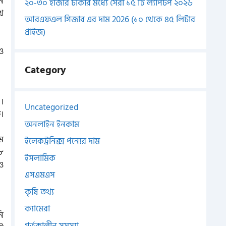
ন
২০-৩০ হাজার টাকার মধ্যে সেরা ১৫ টি ল্যাপটপ ২০২৬
ে
আরএফএল গিজার এর দাম 2026 (১০ থেকে ৪৫ লিটার
প্রাইজ)
ও
Category
।
Uncategorized
।
অনলাইন ইনকাম
াম
ইলেকট্রনিক্স পন্যের দাম
.৮
ইসলামিক
রও
এসএমএস
কৃষি তথ্য
ক্যামেরা
ি
গর্ভকালীন সমস্যা