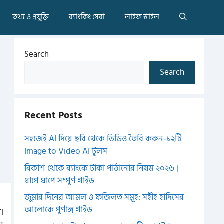
তথ্য ও প্রযুক্তি
ব্যাংকিং সেবা
লাইফ স্টাইল
Search
Search
Recent Posts
সহজেই AI দিয়ে ছবি থেকে ভিডিও তৈরি করুন-১২টি
Image to Video AI টুলস
বিকাশ থেকে ব্যাংকে টাকা পাঠানোর নিয়ম ২০২৬ |
ধাপে ধাপে সম্পূর্ণ গাইড
জুমার দিনের আমল ও ফজিলত সমূহ: সহীহ হাদিসের
আলোকে পূর্ণাঙ্গ গাইড
।