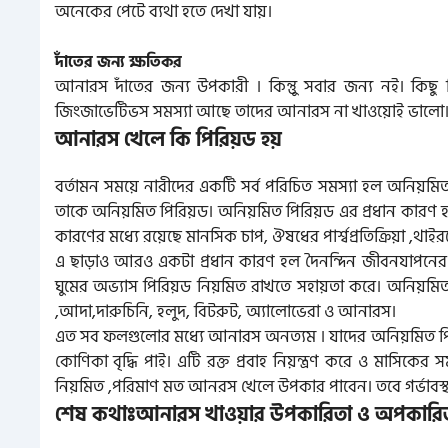
অনেকের পেটে ব্যথা হতে দেখা যায়।
দাঁতের জন্য ক্ষতিকর
আনারস দাঁতের জন্য উপকারী । কিন্তুু সবার জন্য নই। কিছু
জিংজাভেটিভস সমস্যা আছে তাদের আনারস না খাওয়ােই ভালো
আনারস খেলে কি পিরিয়ড হয়
বর্তামন সময়ে নারীদের একটি সর্ব পরিচিত সমস্যা হল অনিয়মিত 
তাকে অনিয়মিত পিরিয়ড। অনিয়মিত পিরিয়ড এর প্রধান কারণ 
কারণের মধ্যে রয়েছে মানসিক চাপ, ঔষধের পার্শ্বপ্রতিক্রিয়া ,থাইর
এ ছাড়াও আরও একটা প্রধান কারণ হল দৈনন্দিন জীবনযাপনের ধরন।
ঘুমের অভ্যাস পিরিয়ড নিয়মিত রাখতে সহায়তা করে। অনিয়মিত 
,আদা,দারুচিনি, হলুদ, বিটরুট, অ্যালোভেরা ও আনারস।
এত সব ফলগুলোর মধ্যে আনারস অনত্যম । যাদের অনিয়মিত পির
কোণিকা বৃদ্ধি পাই। এটি রক্ত প্রবাহ নিয়ন্ত্রণ করে ও মাসি
নিয়মিত ,পরিমাণ মত আনরস খেলে উপকার পাবেন। তবে গর্ভাবস্থ
শেষ কথাঃআনারস খাওয়ার উপকারিতা ও অপকারিতা