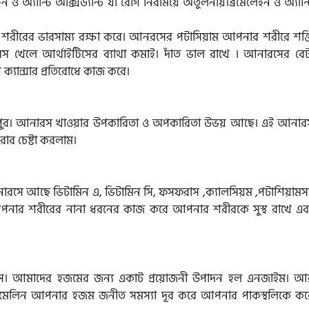
অ্যান্টি অক্সিড্যান্ট যা রোগ নিরাময়ে অতুলনীয়।ব্রমেলেইন ও অ্যান্ট
রীরের ভারসাম্য রক্ষা করে। আনরসের পটাসিয়াম আপনার শরীরে শক্ত
 খেলে আর্থাইটিসের ব্যাথা কমাই। দাঁত ভাল রাখে । আনারসের বেট
ক্যান্সার প্রতিরোধে কাজ করে।
ভরপুর। আনারস খাওয়ার উপকারিতা ও অপকারিতা উভয় আছে। এই আনার
র চেষ্টা করলাম।
 আনারসে আছে ভিটামিন এ, ভিটামিন সি, ফসফরাস ,ক্যালসিয়ম ,পটাশিয়ামস
 আপনার শরীরের নানা ধরনের কাজ করে আপনার শরীরকে সুস্থ রাখে এব
রস। আমাদের হজমের জন্য একাট প্রয়োজনী উপাদন হল এনজাইম। আ
োমেলিন আপনার হজম জনীত সমস্যা দূর করে আপনার পাকস্থলিকে কর