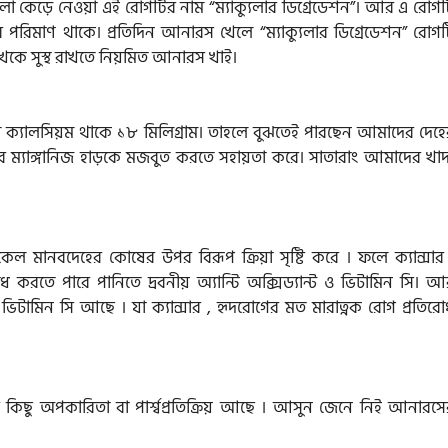
লো কেড়ে নেওয়া এই রোগটির নাম “ম্যাক্যুলার ডিগ্রেডেশন”। আর এ রোগট
র পরিমাণ থাকে। প্রতিদিন আনারস খেলে “ম্যাক্যুলার ডিগ্রেডেশন” রোগট
চোখকে সুস্থ রাখতে নিয়মিত আনারস খাই।
ে ক্যালসিয়ম থাকে ১৮ মিলিগ্রাম। তাহলে বুঝতেই পারছেন আমাদের দেহে
ম্যাঙ্গানিজ হাড়কে মজবুত করতে সহায়তা করে। সাতারাং আমাদের খাদ্
ল মানবদেহের কোষের উপর বিরূপ ক্রিয়া সৃষ্টি করে । ফলে ক্যান্সার 
 করতে পারে পানিতে দ্রবনীয় অ্যান্টি অক্সিড্যান্ট ও ভিটামিন সি। আ
 ও ভিটামিন সি আছে । যা ক্যান্সার , হৃদরোগের মত মারাত্নক রোগ প্রতির
 কিছু অপকারিতা বা পার্শ্বপ্রতিক্রিয় আছে । আসুন জেনে নিই আনারসে