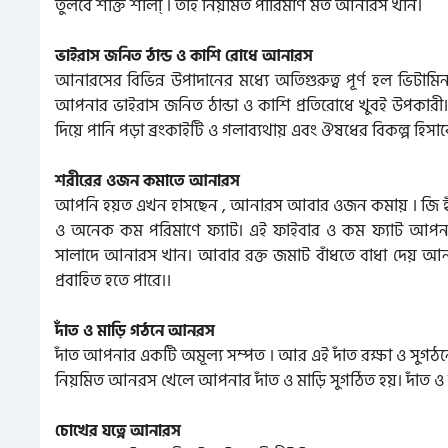
তুলবে শক্তি শালী্ । তাই নিয়মিত পারিমাণ মত আনারস খান।
ভাইরাস জনিত ঠান্ড ও কাশি রোধে আনারস
আনারসের বিভিন্ন উপাদানের মধ্যে অতিগুরুত্ব পূর্ণ হল ভিটা
আপনার ভাইরাস জনিত ঠান্ডা ও কাশি প্রতিরোধে খুবই উপকারী
দিয়ে পানি পড়া ব্রংকাইটি ও গলাব্যথায় এবং ঔষধের বিকল্প হিস
শরীরের ওজন কমাতে আনারস
আপনি হয়ত এখন হাসছেন , আনারস আবার ওজন কমায় । জি হ
ও অনেক কম পরিমাণে ফ্যাট। এই ফাইবার ও কম ফ্যাট আপ
সালাদে আনারস খান। আবার রক্ত জমাট বাঁধতে বাধা দেয় আন
প্রবাহিত হতে পারে।।
দাঁত ও মাড়ি গঠনে আনরস
দাঁত আপনার একটি অমূল্য সম্পত । আর এই দাঁত রক্ষা ও সুগ
নিয়মিত আনরস খেলে আপনার দাঁত ও মাড়ি সুগঠিত হয়। দাঁত 
চোখের যত্নে আনারস