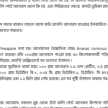
িতা অপকারিতা ও খালি পেটে খেলে কি হয় তা জানতে পারবেন।আসু
 পেটে আনারস খেলে কি হয় এবং পিরিয়ডের ক্ষেত্রে কতটা ভূমিকা রাখ
 পর‌্যন্ত থাকেন তাহলে আসা করি আপনি আনারস খাওয়ার উপকারিতা 
 জানতে পারবেন।
ে Pineapple বলা হয়। আনারসের বৈজ্ঞানিক নামঃ Ananas comosus 
ুণ রয়েছে। প্রতি ১০০গ্রাম আনারসে পাওয়া যায় ৫০ কিলোক্যালরী শক্তি
াম ,অ্যান্টি অক্সিড্যান্ট সহ অন্যান্য উপাদান ।
স থেকে সুরক্ষিত থাকা যায়। ১০০ গ্রাম আনারসে ০.৬ ভাগ প্রোটিন, ০.৫ গ্র
 ০.১১ গ্রাম ভিটামিন বি-১, ০.০৪ মি. গ্রাম ভিটামিন-২, ভিটামিন- সি ৪৭
মিলিগ্রাম এবং ১.২ মিলি গ্রাম লৌহ রয়েছে। এত সব পুষ্টি উপাদান থাকার প
ে আসছে আনারস। সকালে ঘুম থেকে উঠে খালি পেটে আনারস মিশানো পান