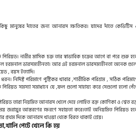
 কিছু মানুষের দাঁতের জন্য আনারস ক্ষতিকর। যাদের দাঁতে কেভিটিস 
।
পিরিয়ড। নারীর মাসিক চক্র তার স্বাভাবিক চক্রের আগে বা পরে শুরু হল
হল হরমনাল ভারসম্যহীনতা। আর এই হরমনাল ভারসম্যহীনতা অনেক গুল
য়েড , বয়স ইত্যাদি।
 নির্দিষ্ট পরিমাণে পুষ্টিকর খাবার ,শারীরিক পরিশ্রম , সঠিক পরিমাণ
পিরিয়ড সমস্যা সমাধানে যে ,ফল গুলো সাহায্য করে সেগুলো হলো পেঁপ
িয়ড তারা নিয়মিত আনারস খেলে দেহে লোহিত রক্ত কোণিকা ও শ্বেত রক্
কের সময় জরায়ুর আস্তরণের ক্ষরণে সহায়তা করে।তাই অনিয়মিত পিরিয়ড হল
ার প্রথম দিকে আনারস খাওয়া থেকে বিরত থাকাই শ্রেয়।
,খালি পেটে খেলে কি হয়