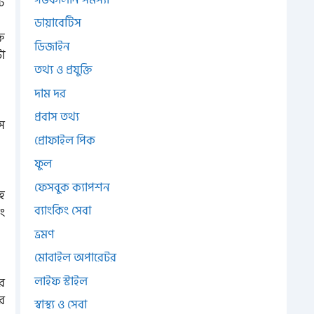
ি
ডায়াবেটিস
ি
ডিজাইন
া
তথ্য ও প্রযুক্তি
দাম দর
প্রবাস তথ্য
স
প্রোফাইল পিক
ফুল
ফেসবুক ক্যাপশন
হ
ব্যাংকিং সেবা
ং
ভ্রমণ
মোবাইল অপারেটর
লাইফ স্টাইল
র
ে
স্বাস্থ্য ও সেবা