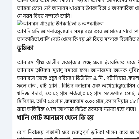
আশা করি আমাদের পোস্টটি পড়লে আপনি আনারসের উপকার
আমরা জেনে নেই আনারস খাওয়ার উপকারিতা ও অপকারিতা খালি
সে সময় বিষয় সম্পর্কে জানি।
আপনি যদি আপনারমূল্যবান সময় ব্যয় করে আমাদের সাথে শেস
অপকারিতা,খালি পেটে খেলে কি হয় এই বিষয় সম্পর্কে বিস্তারিত
ভূমিকা
আনারস গ্রীষ্ম কালীন একপ্রকার গুচ্ছ ফল। ইংরেজিতে এক
আনারস তৃপ্তিকর সুস্বাদু রসারো ফল। আনারসের অনেক পুষ্টিগ
আনারসে আছে প্রচুর পরিমাণে ভিটামিন এ. সি , পটাশিয়াম ,ক্যালসিয়
ফলে বাত , হার্ট রোগ , বিভিন্ন ক্যান্সার এবং অথেরোস্ক্লেরোসি
খনিজ পদার্থ, ১৩.১২ গ্রাম শর্করা,০.১২ গ্রাম সহজপাচ্য ফ্যাট,
মিলিগ্রাম, আঁশ ১.৪ গ্রাম ,ফসফরাস ০.০২ গ্রাম ,ক্যালসিয়াম ১৮ 
মাত্রা অতিরিক্ত খ‌েলে‌ আপনার বিভিন্ন রকমের সমস্যা হতে পারে।
খালি পেটে আনারস খেলে কি হয়
রোগ নিরাময়ে শতাব্দী ধরে গুরুত্বপূর্ণ ভূমিকা পালন কর