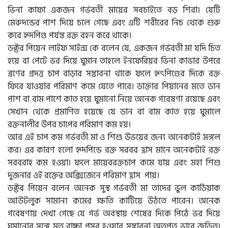
ভিনা কাফা একজন গর্ভবতী মায়ের সবচাইতে বড় শিরা। যেটি
মেরুদন্ডের পাশ দিয়ে চলে গেছে এবং এটি শরীরের নিচ থেকে শুরু
করে হৃদপিণ্ড পর্যন্ত রক্ত বহন করে থাকে।
ডক্টর পিয়েন লাইফ সাইন্স কে বলেন যে, একজন গর্ভবতী মা যদি চিত
হয়ে বা পেটে ভর দিয়ে ঘুমান তাহলে ইনফেরিয়র ভিনা কাভার উপরে
ব্রণের প্রদত্ত চাপ বাড়ার সম্ভাবনা থাকে ফলে হৃৎপিণ্ডের দিকে রক্ত
ফিরে যাওয়ার পরিমাণ কমে যেতে পারে। ডাক্তার পিয়ানের মতে ডান
পাশ বা বাম পাশে কাত হয়ে ঘুমানো নিয়ে অনেক গবেষণা রয়েছে এবং
সেখান থেকে প্রমাণিত হয়েছে যে ডান বা বাম কাত হয়ে ঘুমালে
রক্তনালীর উপর চাপের পরিমাণ কম হয়।
আর এই চাপ কম গর্ভবতী মা ও শিশু উভয়ের জন্য অনেকটাই মঙ্গল
কর। এর কারণ হলো হৃদপিন্ডে রক্ত সরবর হ্রাস মানে অনেকটাই রক্ত
সরবরাহ কম হওয়া। ফলে মায়েররক্তচাপ কমে যায় এবং মহা শিশু
দুজনার ওই রক্তের অক্সিজেনে পরিমাণ হ্রাস পায়।
ডক্টর পিয়েন বলেন অনেক সুস্থ গর্ভবতী মা তাদের ভুল কার্ডিয়াক
আউটলুক সামান্য কমের ক্ষতি কাটিয়ে উঠতে পারেন। অনেক
গবেষণায় দেখা গেছে যে গর্ভ অবস্থায় শেষের দিকে পিঠে ভর দিয়ে
ঘুমানোর সঙ্গে মৃত বাচ্চা প্রসব হওয়ার সম্ভাবনা অতপ্রত ভাবে জড়িত।