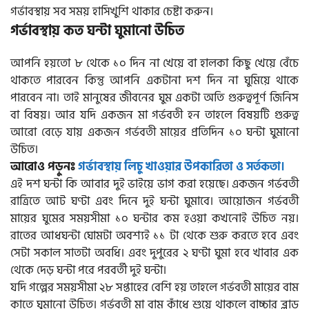
গর্ভাবস্থায় সব সময় হাসিখুশি থাকার চেষ্টা করুন।
গর্ভাবস্থায় কত ঘন্টা ঘুমানো উচিত
আপনি হয়তো ৮ থেকে ১০ দিন না খেয়ে বা হালকা কিছু খেয়ে বেঁচে
থাকতে পারবেন কিন্তু আপনি একটানা দশ দিন না ঘুমিয়ে থাকে
পারবেন না। তাই মানুষের জীবনের ঘুম একটা অতি গুরুত্বপূর্ণ জিনিস
বা বিষয়। আর যদি একজন মা গর্ভবতী হন তাহলে বিষয়টি গুরুত্ব
আরো বেড়ে যায় একজন গর্ভবতী মায়ের প্রতিদিন ১০ ঘন্টা ঘুমানো
উচিত।
আরোও পড়ুনঃ
গর্ভাবস্থায় লিচু খাওয়ার উপকারিতা ও সর্তকতা।
এই দশ ঘন্টা কি আবার দুই ভাইয়ে ভাগ করা হয়েছে। একজন গর্ভবতী
রাত্রিতে আট ঘণ্টা এবং দিনে দুই ঘন্টা ঘুমাবে। আয়োজন গর্ভবতী
মায়ের ঘুমের সময়সীমা ১০ ঘন্টার কম হওয়া কখনোই উচিত নয়।
রাতের আধঘন্টা ঘোমটা অবশ্যই ১১ টা থেকে শুরু করতে হবে এবং
সেটা সকাল সাতটা অবধি। এবং দুপুরের ২ ঘণ্টা ঘুমা হবে খাবার এক
থেকে দেড় ঘন্টা পরে পরবর্তী দুই ঘন্টা।
যদি গল্পের সময়সীমা ২৮ সপ্তাহের বেশি হয় তাহলে গর্ভবতী মায়ের বাম
কাতে ঘুমানো উচিত। গর্ভবতী মা বাম কাঁধে শুয়ে থাকলে বাচ্চার ব্লাড