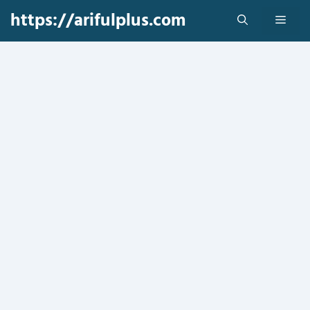
Skip
https://arifulplus.com
Men
to
content