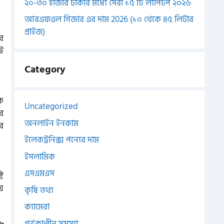
২০-৩০ হাজার টাকার মধ্যে সেরা ১৫ টি ল্যাপটপ ২০২৬
আরএফএল গিজার এর দাম 2026 (১০ থেকে ৪৫ লিটার
প্রাইজ)
র
ই
Category
ক
Uncategorized
ার
অনলাইন ইনকাম
র
ইলেকট্রনিক্স পন্যের দাম
ইসলামিক
এসএমএস
ি
য়
কৃষি তথ্য
ক্যামেরা
গর্ভকালীন সমস্যা