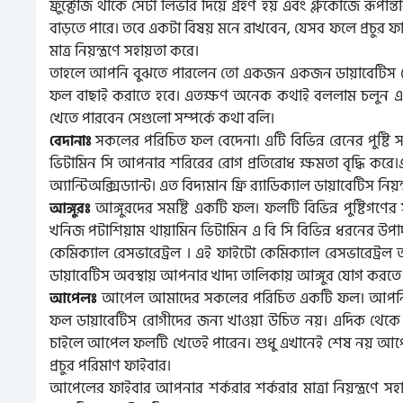
ফ্রুক্টোজ থাকে সেটা লিভার দিয়ে গ্রহণ হয় এবং গ্লুকোজে রূপান
বাড়তে পারে। তবে একটা বিষয় মনে রাখবেন, যেসব ফলে প্রচুর ফা
মাত্র নিয়ন্ত্রণে সহায়তা করে।
তাহলে আপনি বুঝতে পারলেন তো একজন একজন ডায়াবেটিস রোগ
ফল বাছাই করাতে হবে। এতক্ষণ অনেক কথাই বললাম চলুন
খেতে পারবেন সেগুলো সম্পর্কে কথা বলি।
সকলের পরিচিত ফল বেদেনা। এটি বিভিন্ন রেনের পুষ্টি সম
বেদানাঃ
ভিটামিন সি আপনার শরিরের রোগ প্রতিরোধ ক্ষমতা বৃদ্ধি করে
অ্যান্টিঅক্সিড্যান্ট। এত বিদ্যমান ফ্রি র‌্যাডিক্যাল ডায়াবেটিস নিয়
আঙ্গুরদের সমষ্টি একটি ফল। ফলটি বিভিন্ন পুষ্টিগণের স
আঙ্গুরঃ
খনিজ পটাশিয়াম থায়ামিন ভিটামিন এ বি সি বিভিন্ন ধরনের উ
কেমিক্যাল রেসভারেট্রল । এই ফাইটো কেমিক্যাল রেসভারেট্রল আ
ডায়াবেটিস অবস্থায় আপনার খাদ্য তালিকায় আঙ্গুর যোগ করতে
আপেল আমাদের সকলের পরিচিত একটি ফল। আপনি আগ
আপেলঃ
ফল ডায়াবেটিস রোগীদের জন্য খাওয়া উচিত নয়। এদিক থে
চাইলে আপেল ফলটি খেতেই পারেন। শুধু এখানেই শেষ নয় আপেলে
প্রচুর পরিমাণ ফাইবার।
আপেলের ফাইবার আপনার শর্করার শর্করার মাত্রা নিয়ন্ত্রণে