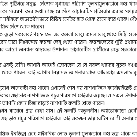
িন্ন পুষ্টিগরে সমৃদ্ধ। পেঁপেতে সুগারের পরিমাণ তুলনামূলকভাবে কম থা
াকে। গবেষণা করে দেখা গেছে যে পেঁপে ডায়াবেটিস প্রতিরোধ করতে সহায়
শরীরকে অভ্যন্তরীণভাবে বিভিন্ন ক্ষতির হাত থেকে রক্ষা করে থাকে। পেঁ
মিত পেঁপে খেতে পারেন।
কে বুড়ো সকলেরই পছন্দ ফল এই কমলা লেবু। কমলালেবু খেতে মিষ্টি হলে
 তারা নিঃসন্দেহে কমলা লেবু খেতে পারেন। কমলালেবের পুষ্টি প্রধানে
সহ আরো অন্যান্য স্বাস্থ্যকর উপাদান। ডায়াবেটিস রোগীদের রক্তে সরকার
ের একটু বেশি। আপনি আগেই জেনেছেন যে যে সকল খাদ্যের সূচক পঞ্চান্
 খেতে পারেন। তাই আপনি নিয়মিত আপনার খাদ্য তালিকায় কমলালেবু
ুযোগ অনেকটা কম থাকে। এখানেই শেষ নয় নাশপাতিতে কার্বোহাইড্রেট এ
পাতিতে। এছাড়াও নাশপাতিতে প্রচুর পরিমাণে ফাইবার রয়েছে। এ সকল উপাদ
াই আপনি কোন চিন্তা ছাড়াই নাশপাতি ফলটি খেতে পারেন।
 বাজারে প্রায় দেখা যায়। এই ফলটি অতুলনীয়। অ্যাভোকাডো একট
উৎস। এছাড়াও প্রচুর পরিমাণে ফাইবার। তাই একজন ডায়াবেটিস রোগী অনায়া
মিক ইনডিক্স এবং গ্লাইসনিক লোড তুলনা মূলকভাবে কম হয়ে থাকে তা