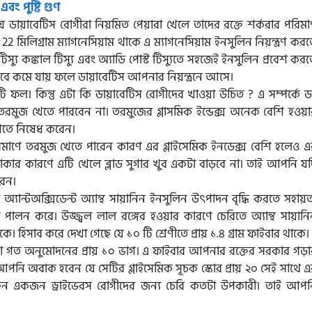
ং পুষ্টি গুণ
ায়াবেটিস রোগীরা নিয়মিত পেয়ারা খেলে তাদের রক্তে শর্করার পরিমা
2 মিলিগ্রাম ম্যাগনেসিয়াম থাকে এ ম্যাগনেসিয়াম ইনসুলিন নিয়ন্ত্রণ কর
িস্যু কঙ্কাল টিস্যু এবং অ্যাডি পোস্ট টিস্যুতে সহজেই ইনসুলিন প্রবেশ কর
 কমে যায় ফলে ডায়াবেটিস আপনার নিয়ন্ত্রনে আসে।
ফল। কিন্তু এটা কি ডায়াবেটিস রোগীদের খাওয়া উচিত ? এ সম্পর্কে ড
রমুজ খেতে পারবেন না। তরমুজের গ্লাসমিক ইন্ডেক্স অনেক বেশি হওয়া
েতে নিষেধ করেন।
িমাণে তরমুজ খেতে পারেন কারণ এর গ্লাইসেমিক ইনডেক্স বেশি হলেও এ
াকার কারণে এটি খেলে ব্লাড সুগার খুব একটা বাড়বে না। তাই আপনি যদ
রেন।
্যান্টঅক্সিডেন্ট অ্যান্থ সায়ানিন ইনসুলিন উৎপাদন বৃদ্ধি করতে সহায়
িকা পালন করে। উজ্জ্বল লাল রঙ্গের হওয়ার কারণে চেরিতে অ্যান্থ সায়ান
ে। হিসাব করে দেখা গেছে যে ১০ টি শ্রেণীতে প্রায় ১.৪ গ্রাম ফাইবার থাকে।
তালিকা গত অনুমোদনের প্রায় ১০ ভাগ। এ ফাইবার আপনার রক্তের সরকার গড়
পনি অবাক হবেন যে সেটির গ্লাইসেমিক সূচক স্কোর প্রায় ২০ সেই সাথে 
ারছেন একজন ড্রাইভেরস রোগীদের জন্য চেরি কতটা উপকারী। তাই আপন