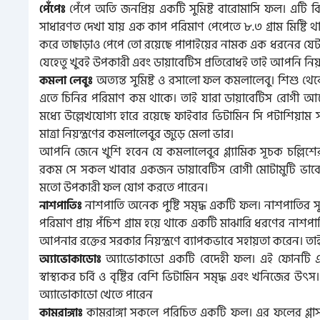
পেঁপে অতি জনপ্রিয় একটি সুমিষ্ট বারোমাসি ফল। এটি বিভ
পেঁপেঃ
সাধারণত দেখা যায় এক কাপ পরিমাণ পেপেতে ৮.৩ গ্রাম মিষ্টি থ
করে তাছাড়াও পেপে তো রয়েছে পাপাইয়ের নামক এক ধরনের যেটা 
যেহেতু খুবই উপকারী এবং ডায়াবেটিস প্রতিরোধই তাই আপনি নিয়
অত্যন্ত সুমিষ্ট ও রসালো ফল কমলালেবু। শিশু থে
কমলা লেবুঃ
এতে চিনির পরিমাণ কম থাকে। তাই যারা ডায়াবেটিস রোগী আছেন
মধ্যে উল্লেখযোগ্য হারে রয়েছে ফাইবার ভিটামিন সি পটাশিয়াম 
মাত্রা নিয়ন্ত্রণের কমলালেবুর জুড়ে মেলা ভার।
আপনি জেনে খুশি হবেন যে কমলালেবুর গ্ল্যামিক সূচক চল্লিশ
রকম সে সকল খাবার একজন ডায়াবেটিস রোগী মোটামুটি ভাবে
মতো উপকারী ফল যোগ করতে পারেন।
নাশপাতি অনেক পুষ্টি সমৃদ্ধ একটি ফল। নাশপাতির স
নাশপাতিঃ
পরিমাণ প্রায় পঁচিশ গ্রাম হয়ে থাকে একটি মাঝারি ধরণের নাশ
আপনার রক্তের সরকার নিয়ন্ত্রণে ব্যাপকভাবে সহায়তা করেন। ত
অ্যাভোকাডো একটি বেদেহী ফল। এই ফোনটি এখন
অ্যাভোকাডোঃ
স্বাস্থ্যকর চর্বি ও বৃষ্টির বেশি ভিটামিন সমৃদ্ধ এবং খনিজের 
অ্যাভোকাডো খেতে পারেন
কামরাঙ্গা সকলে পরিচিত একটি ফল। এর ফলের গ্লাস
কামরাঙ্গাঃ