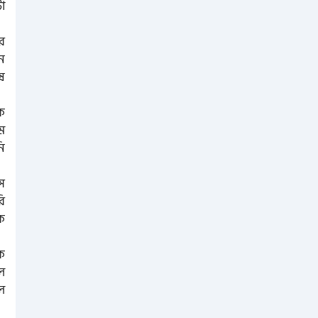
া
র
ন
ষ
ে
ম
নি
িস
রি
ে
ে
লে
ে