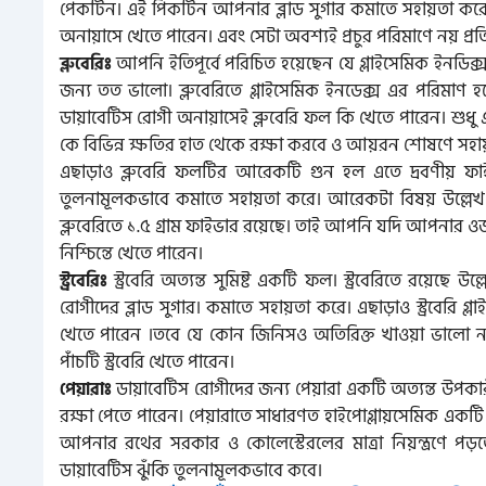
পেকটিন। এই পিকটিন আপনার ব্লাড সুগার কমাতে সহায়তা করে।
অনায়াসে খেতে পারেন। এবং সেটা অবশ্যই প্রচুর পরিমাণে নয় 
আপনি ইতিপূর্বে পরিচিত হয়েছেন যে গ্লাইসেমিক ইনডিক
ব্লুবেরিঃ
জন্য তত ভালো। ব্লুবেরিতে গ্লাইসেমিক ইনডেক্স এর পরিম
ডায়াবেটিস রোগী অনায়াসেই ব্লুবেরি ফল কি খেতে পারেন। শুধ
কে বিভিন্ন ক্ষতির হাত থেকে রক্ষা করবে ও আয়রন শোষণে সহা
এছাড়াও ব্লুবেরি ফলটির আরেকটি গুন হল এতে দ্রবণীয় ফাইব
তুলনামূলকভাবে কমাতে সহায়তা করে। আরেকটা বিষয় উল্লেখ ক
ব্লুবেরিতে ১.৫ গ্রাম ফাইভার রয়েছে। তাই আপনি যদি আপনার ও
নিশ্চিন্তে খেতে পারেন।
স্ট্রবেরি অত্যন্ত সুমিষ্ট একটি ফল। স্ট্রবেরিতে রয়েছে
স্ট্রবেরিঃ
রোগীদের ব্লাড সুগার। কমাতে সহায়তা করে। এছাড়াও স্ট্রবেরি গ
খেতে পারেন ।তবে যে কোন জিনিসও অতিরিক্ত খাওয়া ভালো নয়
পাঁচটি স্ট্রবেরি খেতে পারেন।
ডায়াবেটিস রোগীদের জন্য পেয়ারা একটি অত্যন্ত উপকা
পেয়ারাঃ
রক্ষা পেতে পারেন। পেয়ারাতে সাধারণত হাইপোগ্লায়সেমিক একট
আপনার রথের সরকার ও কোলেস্টেরলের মাত্রা নিয়ন্ত্রণে পড়
ডায়াবেটিস ঝুঁকি তুলনামূলকভাবে কবে।