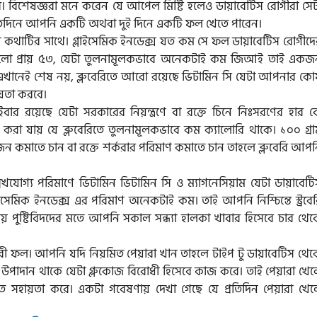
 বিশেষজ্ঞরা মনে করেন যে আপেল মিষ্টি হলেও ডায়াবেটিস রোগীরা সেট
প্রতিদিনে আপনি একটি অথবা দুই দিনে একটি ফল খেতে পারেন।
্স কথাটির সাথে। গ্লাইসেমিক ইনডেক্স যত কম সে ফল ডায়াবেটিস রোগীদে
াণ হলো প্রায় ৫৩, যেটা তুলনামূলকভাবে অনেকটাই কম জিআই তাই একজ
ু এখানেই শেষ নয়, ব্লুবেরিতে আরো রয়েছে ভিটামিন সি যেটা আপনার কো
য়তা করবে।
ার রয়েছে যেটা সরকারের নিয়ন্ত্রণে বা রক্তে চিনে নিঃসরণের হার ক
রা যায় যে ব্লুবেরিতে তুলনামূলকভাবে কম ক্যালোরি থাকে। ১০০ গ্রা
জন কমাতে চান বা রক্তে শর্করার পরিমাণ কমাতে চান তাহলে ব্লুবেরি আপ
 উল্লেখযোগ্য পরিমাণে ভিটামিন ভিটামিন সি ও ম্যাগনেসিয়াম যেটা ডায়াবেট
্লাইসেমিক ইনডেক্স এর পরিমাণ অনেকটাই কম। তাই আপনি নিশ্চিন্তে স্ট্রবে
 পুষ্টিবিদদের মতে আপনি সকাল সন্ধ্যা হালকা খাবার হিসেবে চার থেক
রী ফল। আপনি যদি নিয়মিত পেয়ারা খান তাহলে টাইপ টু ডায়াবেটিস থেক
ি উপাদান থাকে যেটা গ্লুকোজ বিরোধী হিসেবে কাজ করে। তাই পেয়ারা খে
তে সহায়তা করে। একটা গবেষণায় দেখা গেছে যে প্রতিদিন পেয়ারা খেল