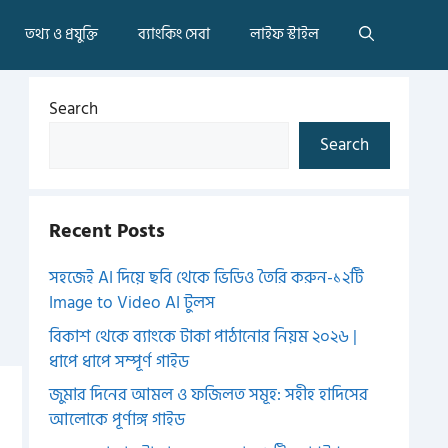
তথ্য ও প্রযুক্তি
ব্যাংকিং সেবা
লাইফ স্টাইল
Search
Search
Recent Posts
সহজেই AI দিয়ে ছবি থেকে ভিডিও তৈরি করুন-১২টি
Image to Video AI টুলস
বিকাশ থেকে ব্যাংকে টাকা পাঠানোর নিয়ম ২০২৬ |
ধাপে ধাপে সম্পূর্ণ গাইড
জুমার দিনের আমল ও ফজিলত সমূহ: সহীহ হাদিসের
আলোকে পূর্ণাঙ্গ গাইড