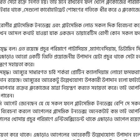
্তরিত সেটা রক্তে নির্গত হয়। তাই মনে রাখবেন ফল খেলে গ্লুকোজের পরিম
ইবার থাকে ,সেগুলো কার্বোহাইড্রেট শোষণের গতিকে ধীর করে ও গ্লুকোজে
ীর গ্লাইসেমিক ইনডেক্স এবং গ্লাইসেমিক লোড সকল দিক বিবেচনা কর
 এখন আসল কথাই যাওয়া যাক একজন ডায়াবেটিস রোগী কোন সকল ফ
ৃদ্ধ বল। এত রয়েছে প্রচুর পরিমাণে পাটাসিয়ম ,ম্যাগনেসিয়াম, ভিটামিন স
।এছাড়াও আরো একটি অিতি প্রয়োজনীয় উপাদান য়েটা প্রচুর থাকে সেটা হ
ন্ত্রণে সহায়তা করে।
মৃদ্ধ। আঙ্গুরে সাধারণত চর্বি শর্করা প্রোটিন ক্যালসিয়াম লোহো ফসফর
পাদান রয়েছে। আঙ্গুরের আরেকটু উল্লেখযোগ্য উপকারী উপাদান হলো ফাইট
পনার রক্তের গ্লুকোজের মাত্রা নিয়ন্ত্রণ করতে সহায়তা করে। তাই আপ
 পারেন।
েই জেনেছেন যে যে সকল ফলে গ্লাইসেমিক ইনডেক্স বেশি সে সক
কে বিবেচনা করলে আপেলের গ্লাসমিক ইনডেক্স অনেকটাই কম তাই আপন
র খোসায় প্রচুর পরিমাণে এন্টিঅক্সিডেন্ট থাকে এছাড়াও আপেল রয়েছ
 সহায়তা করে থাকে। এছাড়াও আপেলের আরেকটি উল্লেখযোগ্য উপাদান হল