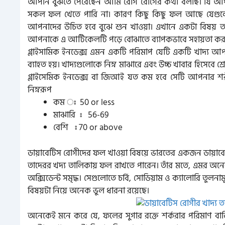
আপনি বুঝতে পেরেছেন আমি রোগ রোগের কথা বলছি। যি আপনি
সকল ফল খেতে পারি না। কারণ কিছু কিছু ফল আছে যেগুলো
আপনাদের উচিত হবে বুঝে শুন খাওয়া। এখানে একটা বিষয় আ
আপনাকে এ আর্টিকেলটি পড়ে বোঝাতে ব্যাপকভাবে সহায়তা কর
গ্লাইসামিক ইনডেক্স এমন একটি পরিমাপ যেটি একটি খাদ্য আপনার
ব্যাহত হয়। খাদ্যগুলোকে নিম্ন মাঝারে এবং উচ্চ খাবার হিসেবে শ্
গ্লাইসেমিক ইনডেক্স বা জিআই যত কম হবে সেটি আপনার শরীর
নিম্নরূপ
কম ঃ 50 or less
মাঝারি ঃ 56-69
বেশি ঃ 70 or above
ডায়াবেটিস রোগীদের ফল খাওয়া বিষয়ে ভারতের একজন ডায়াবেটিস
তাদেরর খদ্য তালিকায় ফল রাখতে পারেন। তাঁর মতে, এমর অনেক
অক্সিডেন্ট সমৃদ্ধ। সেগুলোতে চর্বি, সোডিয়াম ও ক্যালোরি 
বিষয়টা নিয়ে অনেক ভুল ধারনা রয়েছে।
অনেকেই মনে করে যে, ফলের সুগার রক্তে শর্করার পরিমাণ বাড়