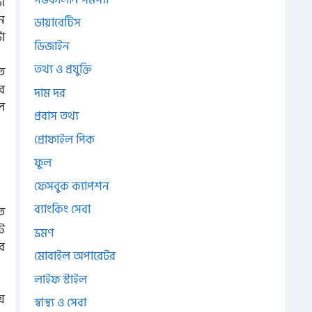
া
ন
ডায়াবেটিস
া
ডিজাইন
তথ্য ও প্রযুক্তি
ে
রে
দাম দর
ল
প্রবাস তথ্য
প্রোফাইল পিক
ফুল
ফেসবুক ক্যাপশন
ব্যাংকিং সেবা
ত
ি
ভ্রমণ
র
মোবাইল অপারেটর
লাইফ স্টাইল
ে
স্বাস্থ্য ও সেবা