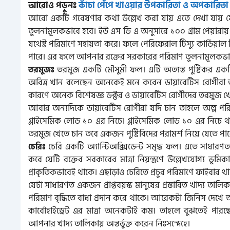
আরোও পড়ুনঃ
কাঁচা পেঁপে খাওয়ার উপকারিতা ও অপকারিতা এব
আরো একটি গবেষণার কথা উল্লেখ করা যায় এতে দেখা যায় যে ড
তুলনামূলকভাবে হবে। ইউ এস ডি এ অনুসারে ১০০ গ্রাম পেয়ারায় 2
যথেষ্ট পরিমাণে সহায়তা করে। ফলে পেরিফেরাল টিস্যু কার্ডিয়াল ট
পারে। এর ফলে আপনার রক্তের সরকারের পরিমাণ তুলনামূলকভাবে
তরমুজ একটি মৌসুমী ফল। এটি অত্যন্ত পুষ্টিকর একটি 
তরমুজঃ
অরিত্র খান বলেছেন অনেকেই মনে করেন ডায়াবেটিস রোগীরা ত
কারণে অনেক বিশেষজ্ঞ ডক্টর ও ডায়াবেটিস রোগীদের তরমুজ খ
আবার অন্যদিকে ডায়াবেটিস রোগীরা যদি চান তাহলে অল্প পর
গ্লাইসেমিক লোড ১০ এর নিচে। গ্লাইসেমিক লোড ১০ এর নিচে থ
তরমুজ খেতে চান তবে একজন পুষ্টিবিদের পরামর্শ নিয়ে যেতে পা
চেরি একটি অ্যান্টিঅক্সিডেন্ট সমৃদ্ধ ফল। এতে সাধারণত অ
চেরিঃ
করে যেটি রক্তের সরকারের মাত্রা নিয়ন্ত্রণে উল্লেখযোগ্য ভূম
প্রাকৃতিকভাবেই থাকে। এছাড়াও চেরিতে প্রচুর পরিমাণে ফাইবার থাক
যেটা সাধারণত একজন প্রাপ্তবয়স্ক মানুষের প্রস্তাবিত খাদ্য 
পরিমাণ বৃদ্ধিতে বাধা প্রদান করে থাকে। আরেকটা জিনিস দেখে আ
কার্বোহাইড্রেট এর মাত্রা অনেকটাই কম। তাহলে বুঝতেই প
আপনার খাদ্য তালিকায় অন্তর্ভুক্ত করেন নিঃসন্দেহে।