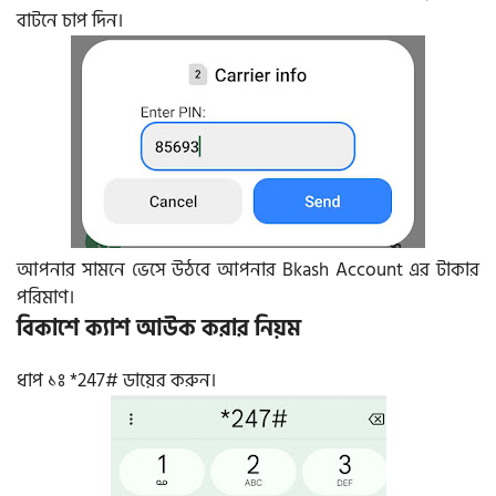
বাটনে চাপ দিন।
আপনার সামনে ভেসে উঠবে আপনার Bkash Account এর টাকার
পরিমাণ।
বিকাশে ক্যাশ আউক করার নিয়ম
ধাপ ১ঃ *247# ডায়ের করুন।