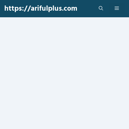
Skip
https://arifulplus.com
Men
to
content