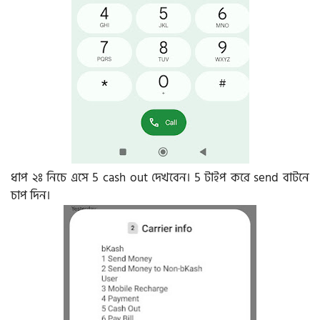
ধাপ ২ঃ নিচে এসে 5 cash out দেখবেন। 5 টাইপ করে send বাটনে
চাপ দিন।