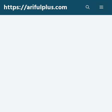
Skip
https://arifulplus.com
Men
to
content