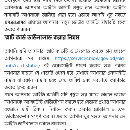
তথ্যপূরণ করে 105 নম্বর সেন্ড করুন। ফিরতে মেসেজের মাধ্যমে
আপনাকে আপনার আইডি কার্ডটি প্রস্তুত হলে আপনার আইডি
নাম্বারটি আপনাকে জানিয়ে দেয়া হবে। এভাবে আপনি খুব সহজে
এসএমএসের মাধ্যমে আপনার নতুন ভোটার আইডি নাম্বারটি চেক
করতে পারবেন।
স্মার্ট কার্ড ডাউনলোড করার নিয়ম
আপনি যদি আপনার স্মার্ট কার্ডটি ডাউনলোড করতে চান তাহলে
আপনাকে সর্ব প্রথমে
https://services.nidw.gov.bd/nid-
pub/card-status/
এই ওয়েবসাইটে প্রবেশ করতে হবে। এরপর
আপনার সামনে যে পেজটি ওপেন হবে সেখানে আপনার এনআইডি
নাম্বার বা ফোন নাম্বার এবং জন্ম তারিখ এবং সর্বশেষে ক্যাপচার
করতে ক্লিক করুন।
এখন আপনার আইডি কার্ডটি যদি প্রস্তুত হয়ে থাকে তাহলে তাহলে
আপনাকে অ্যাকাউন্ট রেজিস্ট্রেশন করতে হবে সেজন্য প্রথমে আপনার
বর্তমানে স্থায়ী ঠিকানা নির্বাচন করুন তারপর মোবাইল ও ফেস
ভেরিফিকেশন সম্পূর্ণ করুন। এভাবে আপনি খুব সহজে আপনার এন
আইডি ডাউনলোড করতে পারবেন।