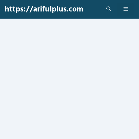
Skip
https://arifulplus.com
Men
to
content