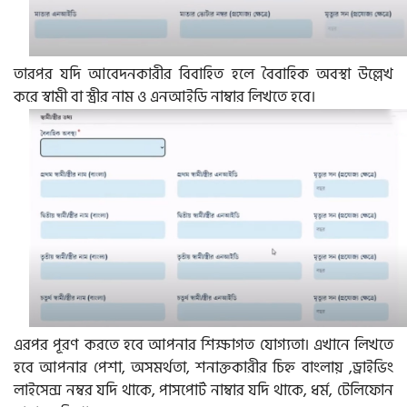
তারপর যদি আবেদনকারীর বিবাহিত হলে বৈবাহিক অবস্থা উল্লেখ
করে স্বামী বা স্ত্রীর নাম ও এনআইডি নাম্বার লিখতে হবে।
এরপর পূরণ করতে হবে আপনার শিক্ষাগত যোগ্যতা। এখানে লিখতে
হবে আপনার পেশা, অসমর্থতা, শনাক্তকারীর চিহ্ন বাংলায় ,ড্রাইভিং
লাইসেন্স নম্বর যদি থাকে, পাসপোর্ট নাম্বার যদি থাকে, ধর্ম, টেলিফোন