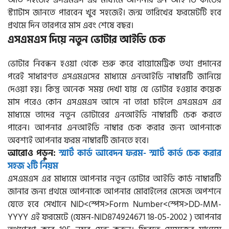
স্ট্যাটাস জানতে পারবেন খুব সহজেই। জন্ম তারিখের ফরমেটটি হবে
প্রথমে দিন তারপরে মাস এবং শেষে বছর।
এসএমএস দিয়ে নতুন ভোটার আইডি চেক
ভোটার নিবন্ধন হওয়া থেকে শুরু করে বায়োমেট্রিক তথ্য প্রদানের
পরেই সাধারণত এসএমএসের মাধ্যমে এনআইডি নাম্বারটি জানিয়ে
দেওয়া হয়। কিন্তু অনেক সময় দেখা যায় যে ভোটার হওয়ার কয়েক
মাস পরেও কোন এসএমএস আসে না তারা চাইলে এসএমএস এর
মাধ্যমে তাদের নতুন ভোটারের এনআইডি নাম্বারটি চেক করতে
পারেন। আপনার এনআইডি নাম্বার চেক করার জন্য আপনাকে
অবশ্যই আপনার ফরম নাম্বারটি জানতে হবে।
আরোও পড়ুন:
স্মার্ট কার্ড আবেদন ফরম- স্মার্ট কার্ড চেক করার
সহজ ২টি নিয়ম
এসএমএস এর মাধ্যমে আপনার নতুন ভোটার আইডি কার্ড নাম্বারটি
জানার জন্য প্রথমে আপনাকে আপনার মোবাইলের মেসেজ অপশনে
যেতে হবে সেখানে NID<স্পেস>Form Number<স্পেস>DD-MM-
YYYY এই ফরমেটে (যেমন-NID874924671 18-05-2002 ) আপনার