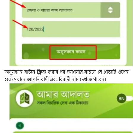
অনুসন্ধান বাটনে ক্লিক করার পর আপনার সামনে যে পেজটি ওপেন
হবে সেখানে আপনি বাদী এবং বিবাদী নাম দেখতে পাবেন।