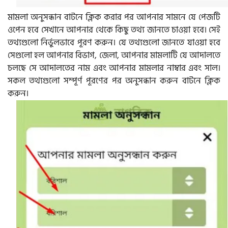
মামলা অনুসন্ধান বাটনে ক্লিক করার পর আপনার সামনে যে পেজটি
ওপেন হবে সেখানে আপনার থেকে কিছু তথ্য জানতে চাওয়া হবে। সেই
তথ্যগুলো নির্ভুলভাবে পূরণ করুন। যে তথ্যগুলো জানতে যাওয়া হবে
সেগুলো হল আপনার বিভাগ, জেলা, আপনার মামলাটি যে আদালতে
চলছে সে আদালতের নাম এবং আপনার মামলার নাম্বার এবং সাল।
সকল তথ্যগুলো সম্পূর্ণ পূরণের পর অনুসন্ধান করুন বাটনে ক্লিক
করুন।