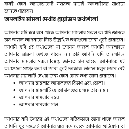
বসেই কোন অ্যাডভোকেট সহায়তা ছাড়াই অনলাইনের মাধ্যমে
জানতে পারবেন।
অনলাইন মামলা দেখার প্রয়োজন তথ্যগলো
আপনার যদি ঘরে বসে থেকে আপনার মামলার সকল তথ্যাদি জানতে
চান তাহলে আপনাকে নিচে উল্লেখিত তথ্যগুলো জানা খুবই প্রয়োজন।
আপনি যদি এই তথ্যগুলো না জানেন তাহলে আপনি অনলাইনে
আপনার মামলা দেখতে পাবেন না। তাই আপনি যদি অনলাইনে
আপনার মামলার সকল বিষয়ে জানতে চান তাহলে আপনাকে এই
তথ্যগুলো সংগ্রহ করা বা জানা খুবই দরকার। তাহলে চলুন জেনে নেই
আপনার মামলাটি দেখার জন্য কোন কোন তথ্য জানা প্রয়োজন।
আপনার মামলার আদালতের বিভাগ এবং জেলা ।
আপনার মামলাটি যে আদালতের চলছে তার নাম ।
আপনার মামলার নম্বর ।
আপনার মামলার সাল।
আপনার যদি উপরের এই তথ্যগুলো সঠিকভাবে জানা থাকে তাহলে
আপনি খুব সহজেই আপনার ঘরে বসে থেকে আপনার স্মার্টফোন বা