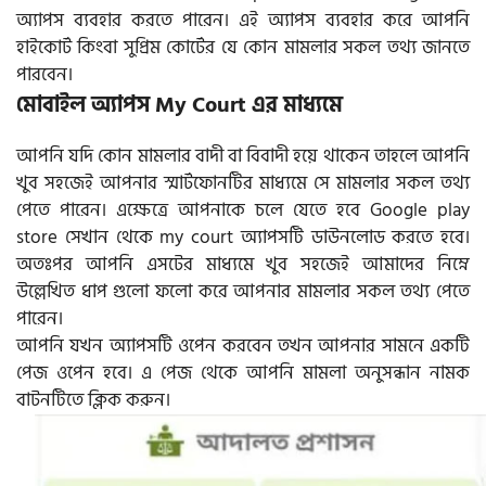
অ্যাপস ব্যবহার করতে পারেন। এই অ্যাপস ব্যবহার করে আপনি
হাইকোর্ট কিংবা সুপ্রিম কোর্টের যে কোন মামলার সকল তথ্য জানতে
পারবেন।
মোবাইল অ্যাপস My Court এর মাধ্যমে
আপনি যদি কোন মামলার বাদী বা বিবাদী হয়ে থাকেন তাহলে আপনি
খুব সহজেই আপনার স্মার্টফোনটির মাধ্যমে সে মামলার সকল তথ্য
পেতে পারেন। এক্ষেত্রে আপনাকে চলে যেতে হবে Google play
store সেখান থেকে my court অ্যাপসটি ডাউনলোড করতে হবে।
অতঃপর আপনি এসটের মাধ্যমে খুব সহজেই আমাদের নিম্নে
উল্লেখিত ধাপ গুলো ফলো করে আপনার মামলার সকল তথ্য পেতে
পারেন।
আপনি যখন অ্যাপসটি ওপেন করবেন তখন আপনার সামনে একটি
পেজ ওপেন হবে। এ পেজ থেকে আপনি মামলা অনুসন্ধান নামক
বাটনটিতে ক্লিক করুন।