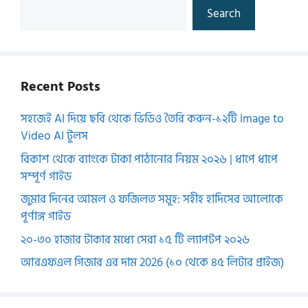
Search
Recent Posts
সহজেই AI দিয়ে ছবি থেকে ভিডিও তৈরি করুন-১২টি Image to
Video AI টুলস
বিকাশ থেকে ব্যাংকে টাকা পাঠানোর নিয়ম ২০২৬ | ধাপে ধাপে
সম্পূর্ণ গাইড
জুমার দিনের আমল ও ফজিলত সমূহ: সহীহ হাদিসের আলোকে
পূর্ণাঙ্গ গাইড
২০-৩০ হাজার টাকার মধ্যে সেরা ১৫ টি ল্যাপটপ ২০২৬
আরএফএল গিজার এর দাম 2026 (১০ থেকে ৪৫ লিটার প্রাইজ)