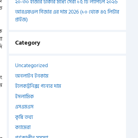
হে
২০-৩০ হাজার টাকার মধ্যে সেরা ১৫ টি ল্যাপটপ ২০২৬
তে
আরএফএল গিজার এর দাম 2026 (১০ থেকে ৪৫ লিটার
প্রাইজ)
ে
া
Category
ি
Uncategorized
অনলাইন ইনকাম
ং
াম
ইলেকট্রনিক্স পন্যের দাম
ইসলামিক
এসএমএস
কৃষি তথ্য
ক্যামেরা
গর্ভকালীন সমস্যা