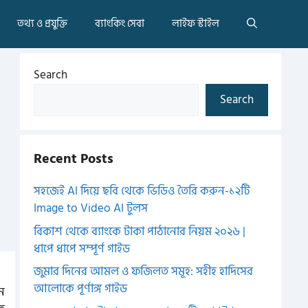
তথ্য ও প্রযুক্তি
ব্যাংকিং সেবা
লাইফ স্টাইল
Search
Search
Recent Posts
সহজেই AI দিয়ে ছবি থেকে ভিডিও তৈরি করুন-১২টি
Image to Video AI টুলস
বিকাশ থেকে ব্যাংকে টাকা পাঠানোর নিয়ম ২০২৬ |
ধাপে ধাপে সম্পূর্ণ গাইড
জুমার দিনের আমল ও ফজিলত সমূহ: সহীহ হাদিসের
আলোকে পূর্ণাঙ্গ গাইড
নে