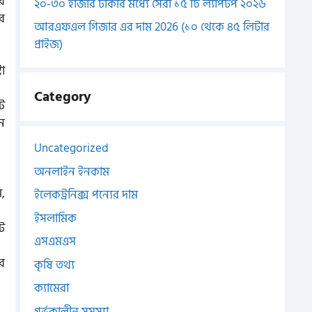
ি
২০-৩০ হাজার টাকার মধ্যে সেরা ১৫ টি ল্যাপটপ ২০২৬
র
আরএফএল গিজার এর দাম 2026 (১০ থেকে ৪৫ লিটার
প্রাইজ)
া
Category
ট
ন
Uncategorized
অনলাইন ইনকাম
ম,
ইলেকট্রনিক্স পন্যের দাম
ইসলামিক
্ট
এসএমএস
র
কৃষি তথ্য
ক্যামেরা
গর্ভকালীন সমস্যা