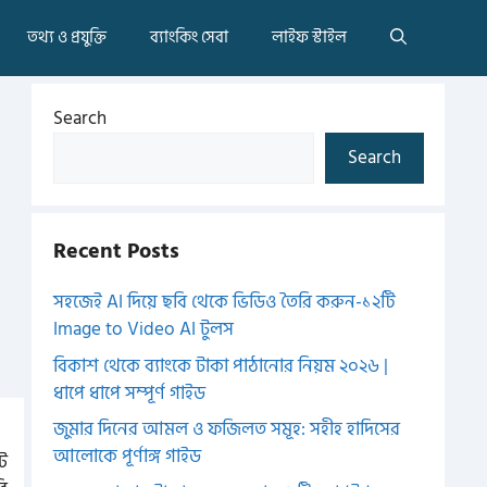
তথ্য ও প্রযুক্তি
ব্যাংকিং সেবা
লাইফ স্টাইল
Search
Search
Recent Posts
সহজেই AI দিয়ে ছবি থেকে ভিডিও তৈরি করুন-১২টি
Image to Video AI টুলস
বিকাশ থেকে ব্যাংকে টাকা পাঠানোর নিয়ম ২০২৬ |
ধাপে ধাপে সম্পূর্ণ গাইড
জুমার দিনের আমল ও ফজিলত সমূহ: সহীহ হাদিসের
আলোকে পূর্ণাঙ্গ গাইড
ট