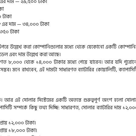
y এর দাম — ২৯,৫০০ টাকা
কা
 টাকা
y এর দাম — ৩৪,০০০ টাকা
৩৫০ টাকা
উপরে উল্লেখ করা কোম্পানিগুলোর মধ্যে থেকে যেকোনো একটি কোম্পানি
, মডেল এবং দাম উল্লেখ করা আছে।
রণত ৮,০০০ থেকে ১৪,০০০ টাকার মধ্যে পেয়ে যাবেন। আর যদি পুরোন
ম্ভব। মনে রাখবেন, এই দামটা সাধারণত ব্যাটারির কোয়ালিটি, ক্যাপাসি
ে। আর এই সোলার সিস্টেমের একটি অত্যন্ত গুরুত্বপূর্ণ অংশ হলো সোলা
পাসিটি সম্পর্কে কিছু তথ্য দিচ্ছি: সাধারণত, সোলার ব্যাটারির দাম ১২,০
রায় ১২,০০০ টাকা।
্রায় ১৮,০০০ টাকা।