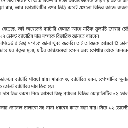
গাড়ি, সোলার সিস্টেম বা অটোরিকশার মতো আরও অনেক জায়গায় এই ব্যাটার
াওয়া যায়, আর কোয়ালিটির ওপর ভিত্তি করেই এগুলো বিভিন্ন কাজে ব্যবহা
েড়েছে, তাই অনেকেই ব্যাটারি কেনার আগে সঠিক মূল্যটি জানার চেষ্ট
 ভোল্ট ব্যাটারির দাম সম্পর্কে বিস্তারিত জানতে পারবেন।
(আপডেট প্রাইজ) সম্পর্কে জানা খুবই জরুরি। তাই আজকে আমরা 12 ভোল্
রে এর প্রকৃত মূল্য, এটির কার্যক্ষমতা কেমন এবং কোথায় থেকে কিনবে
ল্টের ব্যাটারি পাওয়া যায়। সাধারণত, ব্যাটারির ধরন, কোম্পানির সুনা
 ভোল্ট ব্যাটারির দাম ঠিক হয়।
োর দাম ভিন্ন রকম। নিচে আমরা কিছু ব্র্যান্ডের বিভিন্ন কোয়ালিটির ১২ ভোল
োলার প্যানেল চালানো সহ নানা ধরনের কাজ করা যায়। নিচে ১২ ভোল্টে