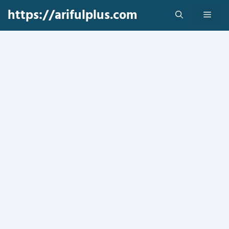
Skip
https://arifulplus.com
Men
to
content