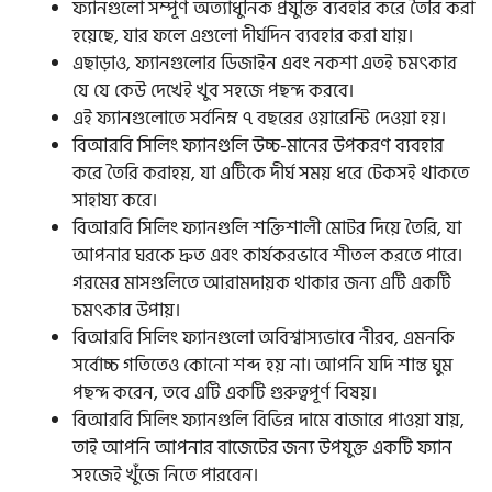
ফ্যানগুলো সম্পূর্ণ অত্যাধুনিক প্রযুক্তি ব্যবহার করে তৈরি করা
হয়েছে, যার ফলে এগুলো দীর্ঘদিন ব্যবহার করা যায়।
এছাড়াও, ফ্যানগুলোর ডিজাইন এবং নকশা এতই চমৎকার
যে যে কেউ দেখেই খুব সহজে পছন্দ করবে।
এই ফ্যানগুলোতে সর্বনিম্ন ৭ বছরের ওয়ারেন্টি দেওয়া হয়।
বিআরবি সিলিং ফ্যানগুলি উচ্চ-মানের উপকরণ ব্যবহার
করে তৈরি করাহয়, যা এটিকে দীর্ঘ সময় ধরে টেকসই থাকতে
সাহায্য করে।
বিআরবি সিলিং ফ্যানগুলি শক্তিশালী মোটর দিয়ে তৈরি, যা
আপনার ঘরকে দ্রুত এবং কার্যকরভাবে শীতল করতে পারে।
গরমের মাসগুলিতে আরামদায়ক থাকার জন্য এটি একটি
চমৎকার উপায়।
বিআরবি সিলিং ফ্যানগুলো অবিশ্বাস্যভাবে নীরব, এমনকি
সর্বোচ্চ গতিতেও কোনো শব্দ হয় না। আপনি যদি শান্ত ঘুম
পছন্দ করেন, তবে এটি একটি গুরুত্বপূর্ণ বিষয়।
বিআরবি সিলিং ফ্যানগুলি বিভিন্ন দামে বাজারে পাওয়া যায়,
তাই আপনি আপনার বাজেটের জন্য উপযুক্ত একটি ফ্যান
সহজেই খুঁজে নিতে পারবেন।