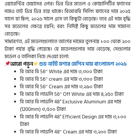
ওয়ারেন্টির মেয়াদের ওপর। ভিন্ন ভিন্ন মডেল ও কোয়ালিটির ফ্যানের
দামও তাই ভিন্ন ভিন্ন হয়ে থাকে। বিআরবি সিলিং ফ্যানের দাম ২০২৫
সালে যা ছিল, ২০২৬ সালে এসে তা কিছুটা বেড়েছে। তবে এই দাম বৃদ্ধি
সব মডেলের ক্ষেত্রে হয়নি; বরং নির্দিষ্ট কিছু মডেলের দাম সামান্য
বেড়েছে।
সাধারণত, এই মডেলগুলোতে আগের দামের তুলনায় ১০০ থেকে ২০০
টাকা পর্যন্ত বৃদ্ধি পেয়েছে। যে মডেলগুলোর দাম বেড়েছে, সেগুলোর
মডেল ও তালিকা নিচে দেওয়া হলো:
আরো পড়ুন
গুড নাইট মশার মেশিন দাম বাংলাদেশ ২০২৬
বি আর বি 56″ White এর দাম ৩,৩০০ টাকা
বি আর বি 56″ cream এর দাম ৩,৩০০ টাকা
বি আর বি 56″ Cream এর দাম ৩,২৯০ টাকা
বি আর বি লাভলি 56″ Off White এর দাম ৪,২৫০ টাকা
বি আর বি লাভলি 48” Exclusive Aluminum এর দাম
(1200mm) ৩,৫০০ টাকা
বি আর বি লাভলি 48” Efficient Design এর দাম ৩,১০০
টাকা
বি আর বি লাভলি 48″ Cream এর দাম ৩,২০০ টাকা