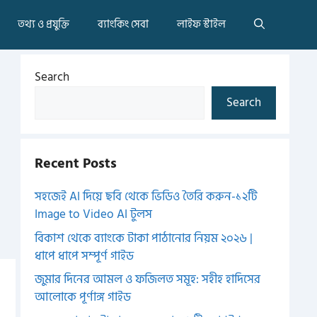
তথ্য ও প্রযুক্তি
ব্যাংকিং সেবা
লাইফ স্টাইল
Search
Search
Recent Posts
সহজেই AI দিয়ে ছবি থেকে ভিডিও তৈরি করুন-১২টি
Image to Video AI টুলস
বিকাশ থেকে ব্যাংকে টাকা পাঠানোর নিয়ম ২০২৬ |
ধাপে ধাপে সম্পূর্ণ গাইড
জুমার দিনের আমল ও ফজিলত সমূহ: সহীহ হাদিসের
আলোকে পূর্ণাঙ্গ গাইড