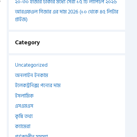
য
২০-৩০ হাজার টাকার মধ্যে সেরা ১৫ টি ল্যাপটপ ২০২৬
আরএফএল গিজার এর দাম 2026 (১০ থেকে ৪৫ লিটার
প্রাইজ)
Category
Uncategorized
অনলাইন ইনকাম
ইলেকট্রনিক্স পন্যের দাম
ইসলামিক
এসএমএস
কৃষি তথ্য
ক্যামেরা
গর্ভকালীন সমস্যা