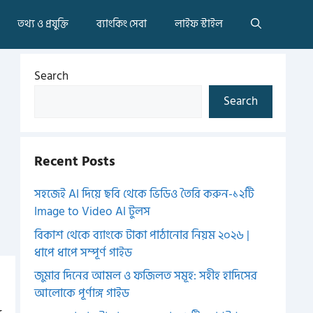
তথ্য ও প্রযুক্তি
ব্যাংকিং সেবা
লাইফ স্টাইল
Search
Search
Recent Posts
সহজেই AI দিয়ে ছবি থেকে ভিডিও তৈরি করুন-১২টি
Image to Video AI টুলস
বিকাশ থেকে ব্যাংকে টাকা পাঠানোর নিয়ম ২০২৬ |
ধাপে ধাপে সম্পূর্ণ গাইড
জুমার দিনের আমল ও ফজিলত সমূহ: সহীহ হাদিসের
আলোকে পূর্ণাঙ্গ গাইড