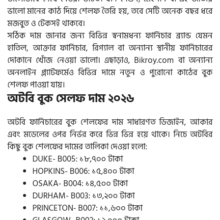
ভালো মানের কাঠ দিয়ে শেলফ তৈরি হয়, তবে সেটি অনেক বছর ধরে
মজবুত ও টেকসই থাকবে।
সঠিক দাম জানার জন্য বিভিন্ন স্বনামধন্য ফার্নিচার ব্র্যান্ড যেমন
হাতিল, আক্তার ফার্নিচার, রিগ্যাল বা অন্যান্য স্থানীয় ফার্নিচারের
দোকানে খোঁজ নেওয়া ভালো। এছাড়াও, Bikroy.com বা অন্যান্য
অনলাইন প্ল্যাটফর্মেও বিভিন্ন দামে নতুন ও পুরোনো কাঠের বুক
শেলফ পাওয়া যায়।
অটবি বুক সেলফ দাম ২০২৬
অটবি ফার্নিচারের বুক শেলফের দাম সাধারণত ডিজাইন, আকার
এবং মডেলের ওপর নির্ভর করে ভিন্ন ভিন্ন হয়ে থাকে। নিচে অটবির
কিছু বুক শেলফের দামের তালিকা দেওয়া হলো:
DUKE- B005: ১৮,৭০০ টাকা
HOPKINS- B006: ১৫,৪০০ টাকা
OSAKA- B004: ১৪,৫০০ টাকা
DURHAM- B003: ১৩,২০০ টাকা
PRINCETON- B007: ১১,৬০০ টাকা