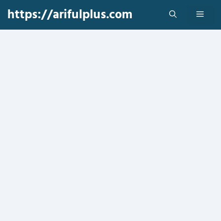
Skip
https://arifulplus.com
Men
to
content