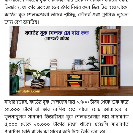
বাংলাদেশে কাঠের বুক শেলফের দাম প্রধানত ব্যবহৃত কাঠের ধরন,
ডিজাইন, আকার এবং ব্র্যান্ডের উপর নির্ভর করে ভিন্ন ভিন্ন হয়ে থাকে।
কাঠের বুক শেলফগুলো তাদের স্থায়িত্ব, সৌন্দর্য এবং ক্লাসিক লুকের
জন্য বেশ জনপ্রিয়।
সাধারণভাবে, কাঠের বুক শেলফের দাম ১,৭০০ টাকা থেকে শুরু করে
২৫,০০০ টাকা বা তার বেশিও হতে পারে। ছোট আকারের বা
তুলনামূলক সাধারণ ডিজাইনের বুক শেলফগুলোর দাম সাধারণত
৫,০০০ থেকে ১০,০০০ টাকার মধ্যে থাকে। এইগুলি সাধারণত
পারটেক্স বোর্ড বা হালকা মানের কাঠ দিয়ে তৈরি করা হয়।