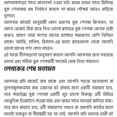
আসবাবপত্রের সাথে মানানসই হওয়া চাই। ঘরের রঙের সাথে মিলিয়ে
বুক শেলফের রঙ নির্বাচন করলে তা ঘরের সৌন্দর্য আরও বাড়িয়ে
তুলবে।
আপনার বাজেট অনুযায়ী কোন ধরণের বুক শেলফ কিনবেন, তা
আগে থেকেই ঠিক করে নিন। ভালো ব্র্যান্ডের বুক শেলফ কেনার চেষ্টা
করুন, কারণ তারা পণ্যের মানের ব্যাপারে সাধারণত বেশি নিশ্চিত
থাকে। অটবি, হাতিল, রিগ্যাল-এর মতো ব্র্যান্ডগুলো থেকে আপনি
ভালো মানের পণ্য পেতে পারেন।
এই সহজ টিপসগুলো অনুসরণ করলে আপনি আপনার জন্য সবচেয়ে
ভালো এবং সঠিক বুক শেলফটি সহজেই বেছে নিতে পারবেন।
লেখকের শেষ মতামত
আপনার যদি বাজেট কম থাকে এবং আপনি সহজে বহনযোগ্য বা
তুলনামূলকভাবে কম ওজনের বই রাখার জন্য একটি সমাধান চান,
তবে পারটেক্স বুক শেলফ একটি খুব ভালো বিকল্প। এটি বিভিন্ন
আধুনিক ডিজাইনে পাওয়া যায় এবং ঘরের সাথে সহজেই মানিয়ে যায়।
তবে মনে রাখতে হবে, এটি সাধারণত সেগুন বা মেহগনি কাঠের মতো
অতটা মজবুত বা দীর্ঘস্থায়ী হয় না। তাই, আপনি যদি অত্যন্ত ভারী বই