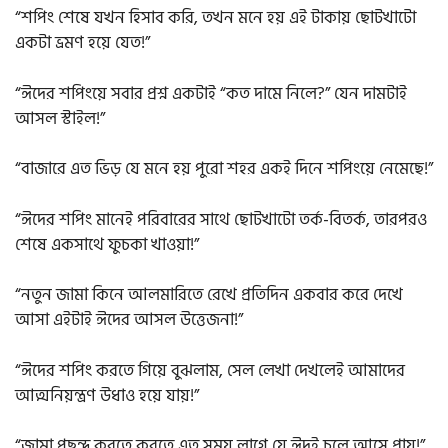
“শপিং শেষে যখন হিসাব করি, তখন মনে হয় এই টাকায় ছোটখাটো
একটা ভ্রমণ হয়ে যেত!”
“ঈদের শপিংয়ে সবার প্রশ্ন একটাই “কত দামে নিলে?” যেন দামটাই
আসল স্টাইল!”
“বাজারে এত ভিড় যে মনে হয় পুরো শহর একই দিনে শপিংয়ে নেমেছে!”
“ঈদের শপিং মানেই পরিবারের সাথে ছোটখাটো তর্ক-বিতর্ক, তারপরও
শেষে একসাথে ফুচকা খাওয়া!”
“নতুন জামা কিনে আলমারিতে রেখে প্রতিদিন একবার করে দেখে
আসা এইটাই ঈদের আসল উত্তেজনা!”
“ঈদের শপিং করতে গিয়ে বুঝলাম, সেল লেখা দেখলেই আমাদের
আত্মনিয়ন্ত্রণ উধাও হয়ে যায়!”
“জামা পছন্দ করতে করতে এত সময় লাগে যে ঈদই চলে আসে প্রায়!”