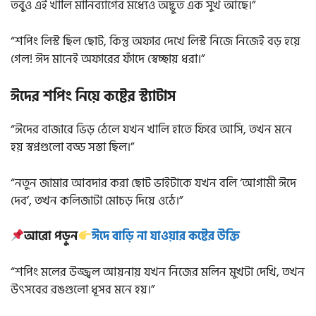
তবুও এই খালি মানিব্যাগের মধ্যেও অদ্ভুত এক সুখ আছে।”
“শপিং লিস্ট ছিল ছোট, কিন্তু অফার দেখে লিস্ট নিজে নিজেই বড় হয়ে
গেল! ঈদ মানেই অফারের ফাঁদে স্বেচ্ছায় ধরা।”
ঈদের শপিং নিয়ে কষ্টের স্ট্যাটাস
“ঈদের বাজারে ভিড় ঠেলে যখন খালি হাতে ফিরে আসি, তখন মনে
হয় স্বপ্নগুলো বড্ড সস্তা ছিল।”
“নতুন জামার আবদার করা ছোট ভাইটাকে যখন বলি ‘আগামী ঈদে
দেব’, তখন কলিজাটা মোচড় দিয়ে ওঠে।”
আরো পড়ুন
ঈদে বাড়ি না যাওয়ার কষ্টের উক্তি
“শপিং মলের উজ্জ্বল আয়নায় যখন নিজের মলিন মুখটা দেখি, তখন
উৎসবের রঙগুলো ধূসর মনে হয়।”