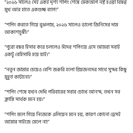
“২০২৬ সালেও সেই একই দৃশ্য শপিং শেষে মেকআপ নষ্ট হওয়া বিষণ্ণ
মুখ আর হাতে একগুচ্ছ ব্যাগ!”
“শপিং করতে গিয়ে বুঝলাম, ২০২৬ সালেও ভালো জিনিসের দাম
আকাশচুম্বী।”
“পুরো বছর হিসাব করে চললেও ঈদের শপিংয়ে এসে আমরা সবাই
একটু বেহিসাবি হয়ে যাই।”
“নতুন জামার চেয়েও বেশি জরুরি হলো প্রিয়জনদের সাথে সুন্দর কিছু
মুহূর্ত কাটানো।”
“শপিং শেষে যখন দেখি পরিবারের সবার চোখে আনন্দ, তখন সব
ক্লান্তি সার্থক মনে হয়।”
“শপিং মলে গিয়ে নিজেকে এলিয়েন মনে হয়, কারণ কোনো ড্রেসই
আমার সাইজে মেলে না!”