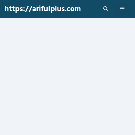
Skip
https://arifulplus.com
Men
to
content