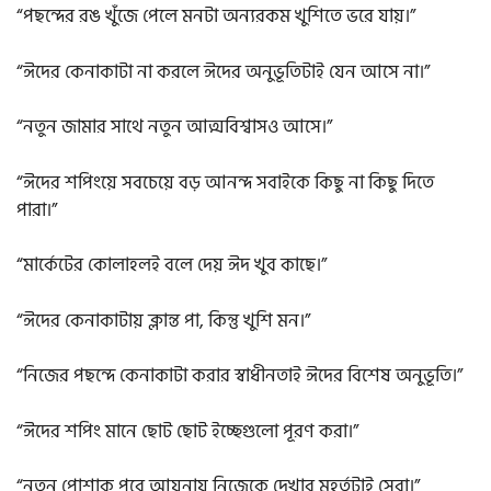
“পছন্দের রঙ খুঁজে পেলে মনটা অন্যরকম খুশিতে ভরে যায়।”
“ঈদের কেনাকাটা না করলে ঈদের অনুভূতিটাই যেন আসে না।”
“নতুন জামার সাথে নতুন আত্মবিশ্বাসও আসে।”
“ঈদের শপিংয়ে সবচেয়ে বড় আনন্দ সবাইকে কিছু না কিছু দিতে
পারা।”
“মার্কেটের কোলাহলই বলে দেয় ঈদ খুব কাছে।”
“ঈদের কেনাকাটায় ক্লান্ত পা, কিন্তু খুশি মন।”
“নিজের পছন্দে কেনাকাটা করার স্বাধীনতাই ঈদের বিশেষ অনুভূতি।”
“ঈদের শপিং মানে ছোট ছোট ইচ্ছেগুলো পূরণ করা।”
“নতুন পোশাক পরে আয়নায় নিজেকে দেখার মুহূর্তটাই সেরা।”