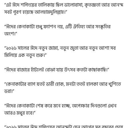
“এই ঈদে শপিংয়ের তালিকায় ছিল ভালোবাসা, কৃতজ্ঞতা আর আনন্দ
সবই পূরণ হয়েছে আলহামদুলিল্লাহ।”
“ঈদের কেনাকাটা শুধু ফ্যাশন নয়, এটি ঐতিহ্য আর সংস্কৃতির
অংশ।”
“২০২৬ সালের ঈদে নতুন জামা, নতুন জুতা আর নতুন আশা সব
মিলিয়ে এক নতুন শুরু।”
“ঈদের বাজারে হাঁটলেই বোঝা যায় উৎসব কতটা কাছাকাছি।”
“কেনাকাটার ব্যাগ যতই ভারী হোক, মনটা ততই হালকা আর খুশিতে
ভরা।”
“ঈদের কেনাকাটা শেষ করে মনে হচ্ছে, অপেক্ষার দিনগুলো এখন
আরও মধুর হবে।”
“২০২৬ সালের ঈদে শপিংয়ের আনন্দটা যেন আগের সব বছরের চেয়ে