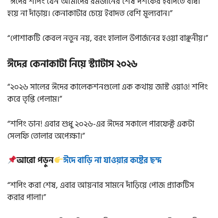
“ঈদের শপিং যেন আমাদের রমজানের শেষ দশকের ইবাদতে বাধা
হয়ে না দাঁড়ায়। কেনাকাটার চেয়ে ইবাদত বেশি মূল্যবান।”
“পোশাকটি কেবল নতুন নয়, বরং হালাল উপার্জনের হওয়া বাঞ্ছনীয়।”
ঈদের কেনাকাটা নিয়ে স্ট্যাটাস ২০২৬
“২০২৬ সালের ঈদের কালেকশনগুলো এক কথায় জাস্ট ওয়াও! শপিং
করে তৃপ্তি পেলাম।”
“শপিং ডান! এবার শুধু ২০২৬-এর ঈদের সকালে পারফেক্ট একটা
সেলফি তোলার অপেক্ষা।”
আরো পড়ুন
ঈদে বাড়ি না যাওয়ার কষ্টের ছন্দ
“শপিং করা শেষ, এবার আয়নার সামনে দাঁড়িয়ে পোজ প্র্যাকটিস
করার পালা।”