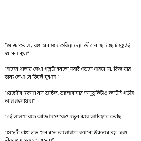
“আজকের এই রঙ যেন মনে করিয়ে দেয়, জীবনে ছোট ছোট মুহূর্তই
আসল সুখ।”
“হাতের পাতায় লেখা গল্পটা হয়তো সবাই পড়তে পারবে না, কিন্তু যার
জন্য লেখা সে ঠিকই বুঝবে।”
“মেহেদীর নকশা যত জটিল, ভালোবাসার অনুভূতিটাও ততটাই গভীর
আর রহস্যময়।”
“এই লালচে রঙে আজ নিজেকেও নতুন করে আবিষ্কার করছি।”
“মেহেদী রাঙা হাত যেন বলে ভালোবাসা কখনো উচ্চস্বরে নয়, বরং
নীরবতায় সবচেয়ে সুন্দর।”