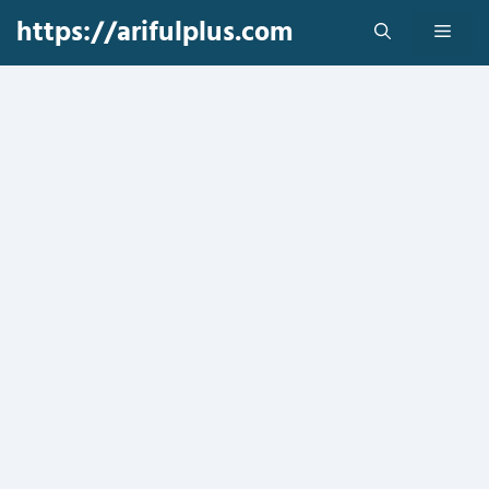
Skip
https://arifulplus.com
Men
to
content