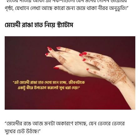
“হাতের পাতায় আঁকা এই নকশাগুলো যেন মনের গোপন ডায়েরির
পৃষ্ঠা, যেখানে লেখা আছে কারো জন্য জমে থাকা নীরব অনুভূতি।”
মেহেদী রাঙা হাত নিয়ে স্ট্যাটাস
“মেহেদীর রঙে আজ মনটা অকারণে হাসছে, যেন ভেতরে ভেতরে
সুখের ঢেউ উঠছে।”