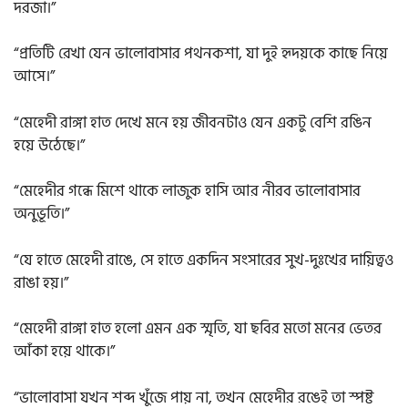
দরজা।”
“প্রতিটি রেখা যেন ভালোবাসার পথনকশা, যা দুই হৃদয়কে কাছে নিয়ে
আসে।”
“মেহেদী রাঙ্গা হাত দেখে মনে হয় জীবনটাও যেন একটু বেশি রঙিন
হয়ে উঠেছে।”
“মেহেদীর গন্ধে মিশে থাকে লাজুক হাসি আর নীরব ভালোবাসার
অনুভূতি।”
“যে হাতে মেহেদী রাঙে, সে হাতে একদিন সংসারের সুখ-দুঃখের দায়িত্বও
রাঙা হয়।”
“মেহেদী রাঙ্গা হাত হলো এমন এক স্মৃতি, যা ছবির মতো মনের ভেতর
আঁকা হয়ে থাকে।”
“ভালোবাসা যখন শব্দ খুঁজে পায় না, তখন মেহেদীর রঙেই তা স্পষ্ট