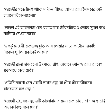
“মেহেদীর গন্ধে মিশে থাকে দাদী-নানীদের আদর আর শৈশবের সেই
হারানো বিকেলগুলো।”
“হাতের এই কারুকাজ যেন বলতে চায় জীবনটাকেও এভাবে সুন্দর রঙে
সাজিয়ে নেওয়া সম্ভব।”
“একটু মেহেদী, একগুচ্ছ চুড়ি আর তোমার সাথে কাটানো একটি
বিকেল পূর্ণতা এভাবেই আসে।”
“মেহেদী রাঙ্গা হাত হলো উৎসবের প্রাণ, যেখানে আনন্দ আর আবেগ
একসাথে নেচে ওঠে।”
“প্রতিটি নকশা যেন একটি স্বপ্নের গল্প, যা ধীরে ধীরে জীবনের
বাস্তবতায় রূপ নেয়।”
“মেহেদী শুধু রঙ নয়, এটি ভালোবাসার এমন এক ভাষা, যা শব্দ ছাড়াই
অনেক কিছু বলে দেয়।”