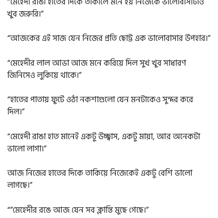
“মেহেদী রাঙা হাতের দিকে তাকালে মনে হয় নিজেকে ভালোবাসাটাও
খুব জরুরি।”
“আজকের এই সাজ যেন নিজের প্রতি ছোট্ট এক ভালোবাসার উপহার।”
“মেহেদীর লাল আভা আজ মনে করিয়ে দিল সুখ খুব সাধারণ
জিনিসেও লুকিয়ে থাকে।”
“হাতের পাতায় ফুটে ওঠা নকশাগুলো যেন মনটাকেও সুন্দর করে
দিল।”
“মেহেদী রাঙা হাত মানেই একটু উচ্ছ্বাস, একটু মায়া, আর অনেকটা
ভালো লাগা।”
আজ নিজের হাতের দিকে তাকিয়ে নিজেকেই একটু বেশি ভালো
লাগছে।”
“”মেহেদীর রঙে আজ যেন সব ক্লান্তি মুছে গেছে।”