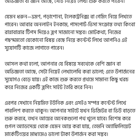
অভিজ্ঞতা বা জ্ঞান আছে, সেটি নিয়েই লেখা শুরু করতে পারেন।
যেমন ধরুন—ভ্রমণ, পড়াশোনা, ইলেকট্রনিক্স বা গেমিং নিয়ে লিখতে
পারেন। আবার অনলাইন ইনকাম, পাসপোর্ট-ভিসা সংক্রান্ত তথ্য কিংবা
রান্নাবান্নার টিপস দিয়েও ব্লগ সাজানো সম্ভব। মোটকথা, নিজের
পছন্দমতো যেকোনো বিষয় বেছে নিয়ে কন্টেন্ট লিখে আপনিও এই
সুযোগটি কাজে লাগাতে পারেন।
আসল কথা হলো, আপনার যে বিষয়ে সবথেকে বেশি জ্ঞান বা
অভিজ্ঞতা আছে, সেটা নিয়েই লেখালেখি করা ভালো; এতে উপার্জনের
সুযোগও বেড়ে যায়। এই কাজ শুরু করতে প্রথমে সামান্য কিছু খরচ
করে নিজের একটি ব্লগিং সাইট তৈরি করে নিন।
এরপর সেখানে নিয়মিত ইউনিক এবং এসইও সম্পন্ন কন্টেন্ট লিখে
পাবলিশ করতে থাকুন। আপনার সাইটে যখন ভিজিটর বা ভিউ বাড়তে
শুরু করবে, তখন আয়ের অনেকগুলো পথ খুলে যাবে। বিশেষ করে
গুগল অ্যাডসেন্স থেকে যেমন আয় করা যায়, তেমনি অ্যাফিলিয়েট
মার্কেটিংয়ের মাধ্যমেও ভালো টাকা উপার্জন করা সম্ভব।