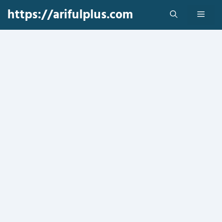
Skip
https://arifulplus.com
Men
to
content