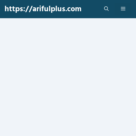
Skip
https://arifulplus.com
Men
to
content