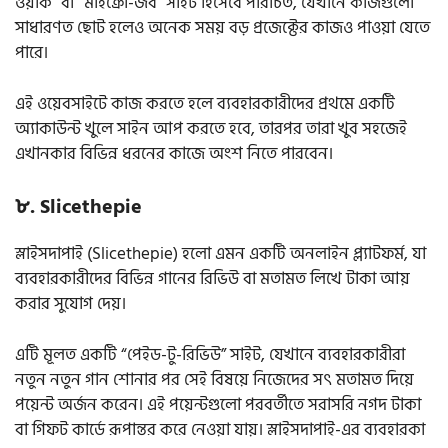
ওয়ার্ক” বা “মাইক্রো-জব” সাইট হিসেবে পরিচিত, যেখানে কাজগুলো
সাধারণত ছোট হলেও অনেক সময় বড় প্রজেক্টের কাজও পাওয়া যেতে
পারে।
এই ওয়েবসাইটে কাজ করতে হলে ব্যবহারকারীদের প্রথমে একটি
অ্যাকাউন্ট খুলে সাইন আপ করতে হবে, তারপর তারা খুব সহজেই
এখানকার বিভিন্ন ধরনের কাজে অংশ নিতে পারবেন।
৮. Slicethepie
স্লাইসদাপাই (Slicethepie) হলো এমন একটি অনলাইন প্ল্যাটফর্ম, যা
ব্যবহারকারীদের বিভিন্ন গানের রিভিউ বা মতামত লিখে টাকা আয়
করার সুযোগ দেয়।
এটি মূলত একটি “পেইড-টু-রিভিউ” সাইট, যেখানে ব্যবহারকারীরা
নতুন নতুন গান শোনার পর সেই বিষয়ে নিজেদের সৎ মতামত দিয়ে
পয়েন্ট অর্জন করেন। এই পয়েন্টগুলো পরবর্তীতে সরাসরি নগদ টাকা
বা গিফট কার্ডে রূপান্তর করে নেওয়া যায়। স্লাইসদাপাই-এর ব্যবহারকা