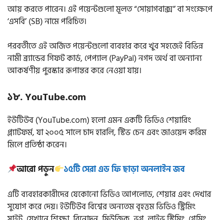
আয় করতে পারেন। এই পয়েন্টগুলো মূলত “সোয়াগবাক্স” বা সংক্ষেপে
‘এসবি’ (SB) নামে পরিচিত।
পরবর্তীতে এই অর্জিত পয়েন্টগুলো ব্যবহার করে খুব সহজেই বিভিন্ন
নামী ব্র্যান্ডের গিফট কার্ড, পেপ্যাল (PayPal) নগদ অর্থ বা অন্যান্য
আকর্ষণীয় পুরস্কার রূপান্তর করে নেওয়া যায়।
১৮. YouTube.com
ইউটিউব (YouTube.com) হলো এমন একটি ভিডিও শেয়ারিং
প্ল্যাটফর্ম, যা ২০০৫ সালে চাদ হারলি, স্টিভ চেন এবং জাওয়েদ করিম
মিলে প্রতিষ্ঠা করেন।
আরো পড়ুন
১৫টি সেরা এড ফি ছাড়া অনলাইন জব
এটি ব্যবহারকারীদের যেকোনো ভিডিও আপলোড, শেয়ার এবং দেখার
সুযোগ করে দেয়। ইউটিউব বিশ্বের অন্যতম বৃহত্তম ভিডিও স্ট্রিমিং
সাইট, যেখানে শিক্ষা, বিনোদন, মিউজিক, ভ্লগ, লাইভ স্ট্রিমিং, গেমিং