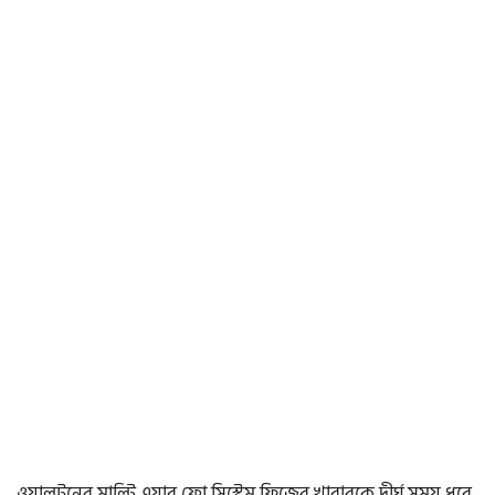
ওয়ালটনের মাল্টি এয়ার ফ্লো সিস্টেম ফ্রিজের খাবারকে দীর্ঘ সময় ধরে