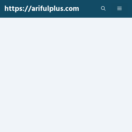
Skip
https://arifulplus.com
Men
to
content