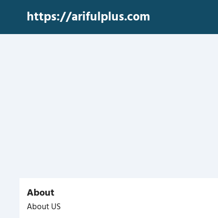
Skip
https://arifulplus.com
to
content
About
About US