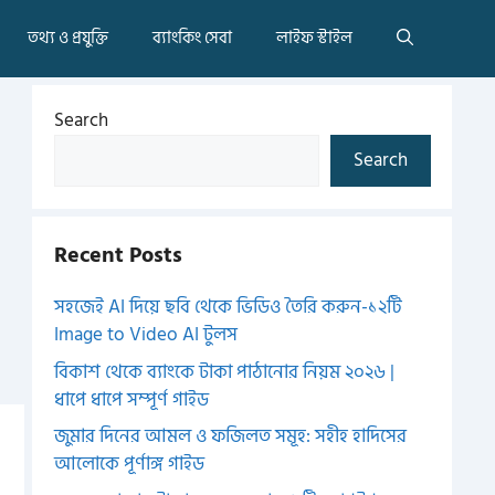
তথ্য ও প্রযুক্তি
ব্যাংকিং সেবা
লাইফ স্টাইল
Search
Search
Recent Posts
সহজেই AI দিয়ে ছবি থেকে ভিডিও তৈরি করুন-১২টি
Image to Video AI টুলস
বিকাশ থেকে ব্যাংকে টাকা পাঠানোর নিয়ম ২০২৬ |
ধাপে ধাপে সম্পূর্ণ গাইড
জুমার দিনের আমল ও ফজিলত সমূহ: সহীহ হাদিসের
আলোকে পূর্ণাঙ্গ গাইড