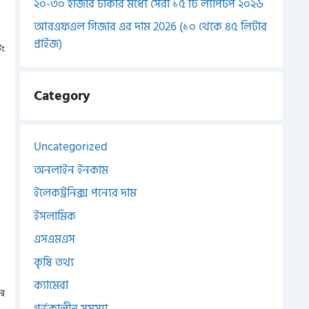
২০-৩০ হাজার টাকার মধ্যে সেরা ১৫ টি ল্যাপটপ ২০২৬
আরএফএল গিজার এর দাম 2026 (১০ থেকে ৪৫ লিটার
প্রাইজ)
িং
Category
Uncategorized
অনলাইন ইনকাম
ইলেকট্রনিক্স পন্যের দাম
ইসলামিক
এসএমএস
কৃষি তথ্য
ক্যামেরা
রে
গর্ভকালীন সমস্যা