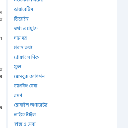
ডায়াবেটিস
়ে
ডিজাইন
তে
তথ্য ও প্রযুক্তি
দাম দর
লে
প্রবাস তথ্য
প্রোফাইল পিক
ফুল
্ত
ফেসবুক ক্যাপশন
ের
ব্যাংকিং সেবা
ভ্রমণ
মোবাইল অপারেটর
ের
লাইফ স্টাইল
স্বাস্থ্য ও সেবা