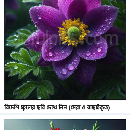
বিদেশি ফুলের ছবি দেখে নিন (সেরা ও বাছাইকৃত)