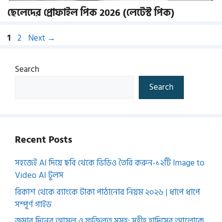
ছেলেদের প্রোফাইল পিক 2026 (লেটেস্ট পিক)
Page
Page
1
2
Next
→
Search
Search
Recent Posts
সহজেই AI দিয়ে ছবি থেকে ভিডিও তৈরি করুন-১২টি Image to
Video AI টুলস
বিকাশ থেকে ব্যাংকে টাকা পাঠানোর নিয়ম ২০২৬ | ধাপে ধাপে
সম্পূর্ণ গাইড
জুমার দিনের আমল ও ফজিলত সমূহ: সহীহ হাদিসের আলোকে