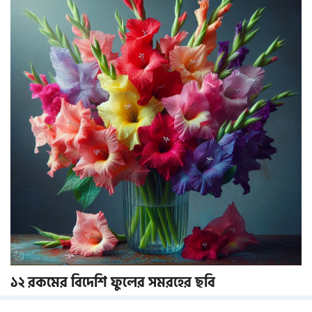
১২ রকমের বিদেশি ফুলের সমরহের ছবি