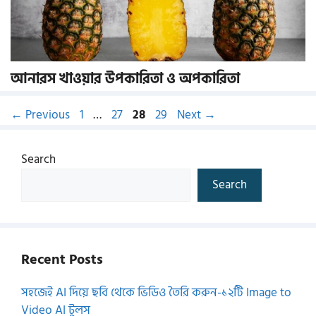
আনারস খাওয়ার উপকারিতা ও অপকারিতা
Page
Page
Page
Page
←
Previous
1
…
27
28
29
Next
→
Search
Search
Recent Posts
সহজেই AI দিয়ে ছবি থেকে ভিডিও তৈরি করুন-১২টি Image to
Video AI টুলস