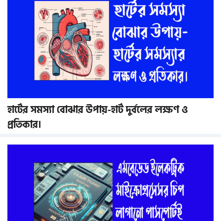
হার্টের সমস্যা বোঝার উপায়-হার্ট দুর্বলের লক্ষণ ও
প্রতিকার।