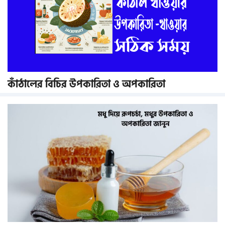
কাঁঠালের বিচির উপকারিতা ও অপকারিতা