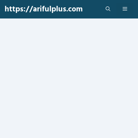
Skip
https://arifulplus.com
Men
to
content