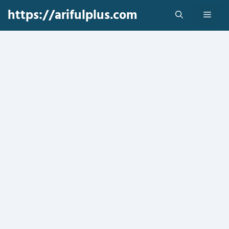
Skip
https://arifulplus.com
Men
to
content