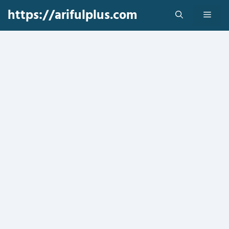
Skip
https://arifulplus.com
Men
to
content