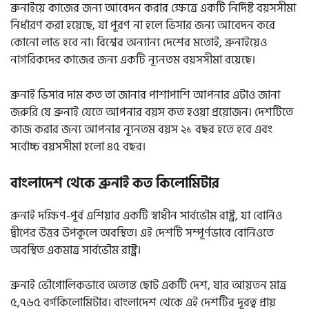
ব্রুনাইয়ে কাজের জন্য আবেদন করার ক্ষেত্রে একটি নির্দিষ্ট বয়সসীমা
নির্ধারণ করা হয়েছে, যা পূরণ না হলে ভিসার জন্য আবেদন করে
কোনো লাভ হবে না। বিশ্বের অন্যান্য দেশের মতোই, ব্রুনাইয়েও
নাগরিকদের কাজের জন্য একটি ন্যূনতম বয়সসীমা রয়েছে।
ব্রুনাই ভিসার দাম কত তা জানার পাশাপাশি আপনার এটাও জানা
জরুরি যে ব্রুনাই যেতে আপনার বয়স কত হওয়া প্রয়োজন। দেশটিতে
কাজ করার জন্য আপনার ন্যূনতম বয়স ২১ বছর হতে হবে এবং
সর্বোচ্চ বয়সসীমা হলো ৪৫ বছর।
বাংলাদেশ থেকে ব্রুনাই কত কিলোমিটার
ব্রুনাই দক্ষিণ-পূর্ব এশিয়ার একটি স্বাধীন সার্বভৌম রাষ্ট্র, যা বোর্নিও
দ্বীপের উত্তর উপকূলে অবস্থিত। এই দেশটি সম্পূর্ণভাবে বোর্নিওতে
অবস্থিত একমাত্র সার্বভৌম রাষ্ট্র।
ব্রুনাই ভৌগোলিকভাবে অত্যন্ত ছোট একটি দেশ, যার আয়তন মাত্র
৫,৭৬৫ বর্গকিলোমিটার। বাংলাদেশ থেকে এই দেশটির দূরত্ব প্রায়