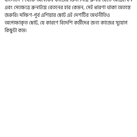
বাংলাদেশ থেকে অনেকেই কাজের ভিসা নিয়ে ব্রুনাই যেতে আগ্রহী হন
এবং সেক্ষেত্রে ব্রুনাইয়ে বেতনের হার কেমন, সেই ধারণা থাকা অত্যন্ত
জরুরি। দক্ষিণ-পূর্ব এশিয়ার ছোট এই দেশটির অর্থনীতিও
অপেক্ষাকৃত ছোট, যে কারণে বিদেশি কর্মীদের জন্য কাজের সুযোগ
কিছুটা কম।