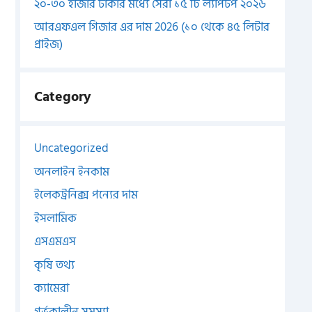
২০-৩০ হাজার টাকার মধ্যে সেরা ১৫ টি ল্যাপটপ ২০২৬
আরএফএল গিজার এর দাম 2026 (১০ থেকে ৪৫ লিটার
প্রাইজ)
Category
Uncategorized
অনলাইন ইনকাম
ইলেকট্রনিক্স পন্যের দাম
ইসলামিক
এসএমএস
কৃষি তথ্য
ক্যামেরা
গর্ভকালীন সমস্যা