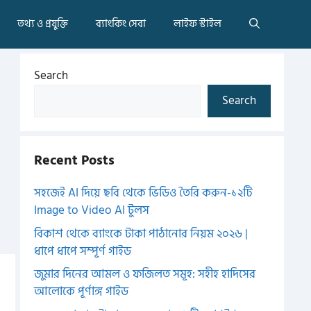
তথ্য ও প্রযুক্তি
ব্যাংকিং সেবা
লাইফ স্টাইল
Search
Search
Recent Posts
সহজেই AI দিয়ে ছবি থেকে ভিডিও তৈরি করুন-১২টি
Image to Video AI টুলস
বিকাশ থেকে ব্যাংকে টাকা পাঠানোর নিয়ম ২০২৬ |
ধাপে ধাপে সম্পূর্ণ গাইড
জুমার দিনের আমল ও ফজিলত সমূহ: সহীহ হাদিসের
আলোকে পূর্ণাঙ্গ গাইড