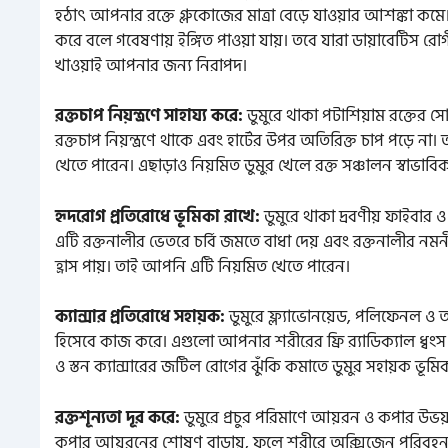
হঠাৎ আপনার রক্তে গ্লুকোজের মাত্রা বেড়ে যাওয়ার আশঙ্কা কমে।
করে বলে গবেষণায় ইঙ্গিত পাওয়া যায়। তবে যারা ডায়াবেটিস রোগ
খাওয়াই আপনার জন্য নিরাপদ।
রক্তচাপ নিয়ন্ত্রণে সাহায্য করে:
ডুমুরে থাকা পটাশিয়াম রক্তের সো
রক্তচাপ নিয়ন্ত্রণে থাকে এবং হার্টের উপর অতিরিক্ত চাপ পড়ে না
খেতে পারেন। এছাড়াও নিয়মিত ডুমুর খেলে রক্ত সঞ্চালন স্বাভাবিক
হৃদরোগ প্রতিরোধে ভূমিকা রাখে:
ডুমুরে থাকা দ্রবণীয় ফাইবার ও
এটি রক্তনালীর ভেতরে চর্বি জমতে বাধা দেয় এবং রক্তনালীর নমন
হ্রাস পায়। তাই আপনি এটি নিয়মিত খেতে পারেন।
ক্যান্সার প্রতিরোধে সহায়ক:
ডুমুরে ফ্ল্যাভোনয়েড, পলিফেনল ও অ
হিসেবে কাজ করে। এগুলো আপনার শরীরের ফ্রি র‌্যাডিক্যাল ধ্ব
ও স্তন ক্যান্সারের জটিল রোগের ঝুঁকি কমাতে ডুমুর সহায়ক ভূমি
রক্তশূন্যতা দূর করে:
ডুমুরে প্রচুর পরিমাণে আয়রন ও কপার উভয়ই 
কপার আয়রনের শোষণ বাড়ায়, ফলে শরীরে অক্সিজেন পরিবহন ক্ষ