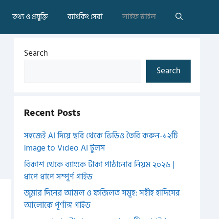
তথ্য ও প্রযুক্তি
ব্যাংকিং সেবা
লাইফ স্টাইল
Search
Search
Recent Posts
সহজেই AI দিয়ে ছবি থেকে ভিডিও তৈরি করুন-১২টি
Image to Video AI টুলস
বিকাশ থেকে ব্যাংকে টাকা পাঠানোর নিয়ম ২০২৬ |
ধাপে ধাপে সম্পূর্ণ গাইড
জুমার দিনের আমল ও ফজিলত সমূহ: সহীহ হাদিসের
আলোকে পূর্ণাঙ্গ গাইড