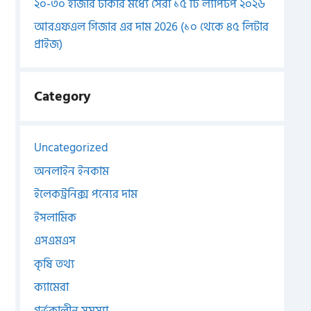
২০-৩০ হাজার টাকার মধ্যে সেরা ১৫ টি ল্যাপটপ ২০২৬
আরএফএল গিজার এর দাম 2026 (১০ থেকে ৪৫ লিটার
প্রাইজ)
Category
Uncategorized
অনলাইন ইনকাম
ইলেকট্রনিক্স পন্যের দাম
ইসলামিক
এসএমএস
কৃষি তথ্য
ক্যামেরা
গর্ভকালীন সমস্যা