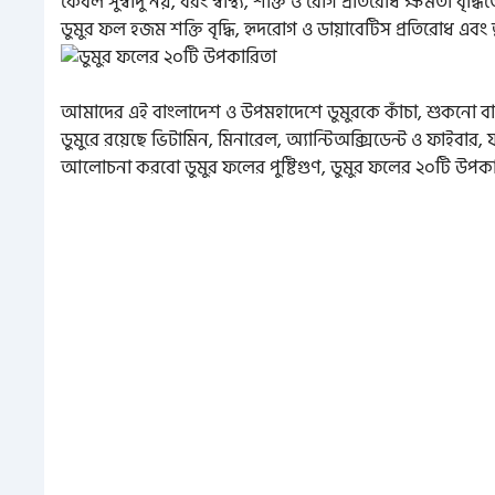
কেবল সুস্বাদু নয়, বরং স্বাস্থ্য, শক্তি ও রোগ প্রতিরোধ ক্ষমতা বৃদ্
ডুমুর ফল হজম শক্তি বৃদ্ধি, হৃদরোগ ও ডায়াবেটিস প্রতিরোধ এবং ত্বক
আমাদের এই বাংলাদেশ ও উপমহাদেশে ডুমুরকে কাঁচা, শুকনো বা রান্
ডুমুরে রয়েছে ভিটামিন, মিনারেল, অ্যান্টিঅক্সিডেন্ট ও ফাইবার, 
আলোচনা করবো ডুমুর ফলের পুষ্টিগুণ, ডুমুর ফলের ২০টি উপকার