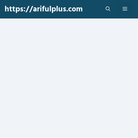
Skip
https://arifulplus.com
Men
to
content