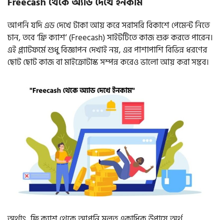
Freecash থেকে অ্যাড দেখে ইনকাম
আপনি যদি এড দেখে টাকা আয় করে সরাসরি বিকাশে পেমেন্ট নিতে
চান, তবে ‘ফ্রি ক্যাশ’ (Freecash) সাইটটিতে কাজ শুরু করতে পারেন।
এই প্ল্যাটফর্মে শুধু বিজ্ঞাপন দেখাই নয়, এর পাশাপাশি বিভিন্ন ধরণের
ছোট ছোট কাজ বা মাইক্রোটাস্ক সম্পন্ন করেও ভালো আয় করা সম্ভব।
অর্থাৎ, ফ্রি ক্যাশ থেকে আপনি মূলত একাধিক উপায়ে অর্থ