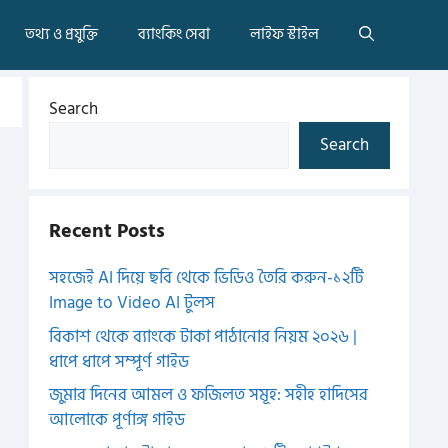
তথ্য ও প্রযুক্তি
ব্যাংকিং সেবা
লাইফ স্টাইল
Search
Search
Recent Posts
সহজেই AI দিয়ে ছবি থেকে ভিডিও তৈরি করুন-১২টি
Image to Video AI টুলস
বিকাশ থেকে ব্যাংকে টাকা পাঠানোর নিয়ম ২০২৬ |
ধাপে ধাপে সম্পূর্ণ গাইড
জুমার দিনের আমল ও ফজিলত সমূহ: সহীহ হাদিসের
আলোকে পূর্ণাঙ্গ গাইড