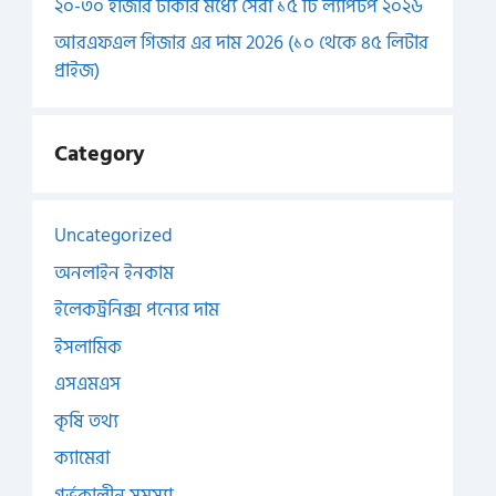
২০-৩০ হাজার টাকার মধ্যে সেরা ১৫ টি ল্যাপটপ ২০২৬
আরএফএল গিজার এর দাম 2026 (১০ থেকে ৪৫ লিটার
প্রাইজ)
Category
Uncategorized
অনলাইন ইনকাম
ইলেকট্রনিক্স পন্যের দাম
ইসলামিক
এসএমএস
কৃষি তথ্য
ক্যামেরা
গর্ভকালীন সমস্যা