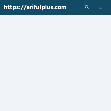
Skip
https://arifulplus.com
Men
to
content