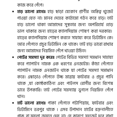
কাজ করে পেঁপে।
হাড় ছাড়া যেকোন প্রাণীর অস্তিত্ব খুজেই
হাড় ভালো রাখেঃ
পাওয়া যেত না। মানব দেহের কাঠামো গঠন করে হাড়। তাই
হাড় ভালো থাকা আমাদের সুস্থতার জন্য অপরিহার্য ।হাড়
ভাল থাকার জন্য হাড়ের ক্যালসিয়াম শোষণ করা দরকার।
হাড়ের ক্যালসিয়াম শোষণ করতে সাহায্য করে ভিটামিন কে।
আর পেঁপেতে প্রচুর ভিটামিন কে থাকে। তাই হাড় ভারো রাখার
জন্য আমাদের নিয়মিত পেঁপে খাওয়া উচিত।
পেটের বিভিন্ন সমস্যা সমধান সাহায্য
পেটের সমস্যা দূর করেঃ
করে প্যাপাইন নামক এক ধরণের এনজাইম। কাঁচা পেঁপেতে
প্যাপাইন নামক এনজাইন থাকে যা পেটের সমস্যা সমাধান
করে। এছাড়াও পেঁপেতে উচ্চ মাত্রায় ফাইবার ও প্রচুর পানি
থাকে ,যা কোষ্ঠকাঠিন্য এবং পাইলস রোগীর জন্য বিশেষ
ভাবে উপকারি। তাই পেটের সমস্যায় ভুগলে নিয়মিত পেঁপে
খান।
পাকা পেঁপেতে পটাশিয়াম, ফাইবার এবং
হার্ট ভালো রাখেঃ
ভিটামিনে ভরপুর থাকে । এসব উপাদান হার্টের রক্তনালীতে
প্লাক বা ময়লা জমতে দেয় না। যে কারণে সহজেই দূরে রাখা