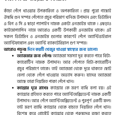
কাঁচা পেঁপে খাওয়ার উপকারিতা ও অপকারিতা । প্রায় পুরো গাছোই
ঔষধি গুন সম্পন্ন পেঁপেতে প্রচুর পরিমাণ খনিজ উপাদান এবং ভিটামিন
এ বিগ ও সি এ ছাড়া প্যাপাইন নামক একটা এনজাইম থাকে । এছড়াও
কাইমোপ্যাপিন নামে আরোও একটি উপকারী এনজাইম থাকে। এই
সকল ভিটামিন ও এনজাইম গুলোর কারণেই পেঁপে অ্যান্টিভাইরাল
অ্যান্টিফাঙ্গাল এবং অ্যান্টি ব্যাকটেরিয়াল গুণ সম্পন্ন।
আরোও পড়ুনঃ
দিনে কয়টি খেজুর খাওয়া স্বাস্থ্যের জন্য ভালো।
অ্যাজমা সমস্যা দূর করতে পারে বিটা-
অ্যাজমার জন্য পেঁপেঃ
ক্যারোটিন নামক উপাদান। আর পেঁপেতে বিটা-ক্যারোটিন
প্রচুর পরিমাণে তাকে। তাই অ্যাজমা থেকে দূরে থাকতে ছোট
বেলা থেকে পেঁপে খাওয়ার অভ্যাস করুন। যাদের অ্যাজমা
আছে তারা নিয়মিত পাকা পেঁপে খান।
ক্যান্সার কে মরণ ব্যধি বলা হয়। এই
ক্যান্সার দূরে রাখেঃ
ক্যান্সার প্রতিহত করতে পারে অ্যান্টিঅক্সিডেন্ট নামক একটি
উপাদান। আর পেঁপে অ্যান্টিঅক্সিডেন্ট এ পুরপূর্ণ একটি ফল।
তাই মরণ ব্যাধি ক্যান্সার থেকে বাচতে নিয়মিত পেঁপে খান।
বিশেষ করে প্রোস্টেট ক্যান্সার থেকে পুরুষদের রক্ষা করতে