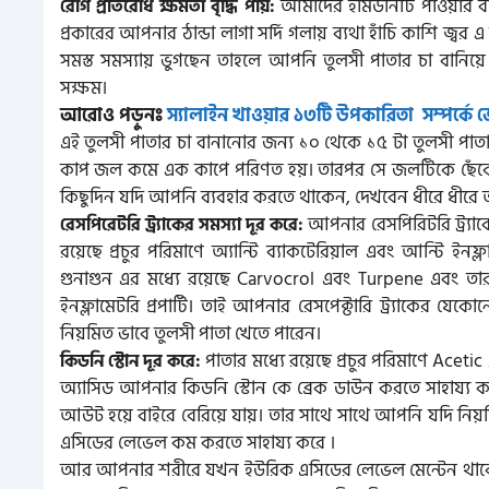
আমাদের ইমিউনিটি পাওয়ার বা
রোগ প্রতিরোধ ক্ষমতা বৃদ্ধি পায়:
প্রকারের আপনার ঠান্ডা লাগা সর্দি গলায় ব্যথা হাঁচি কাশি জ্বর
সমস্ত সমস্যায় ভুগছেন তাহলে আপনি তুলসী পাতার চা বানিয়ে
সক্ষম।
আরোও পড়ুনঃ
স্যালাইন খাওয়ার ১৩টি উপকারিতা সম্পর্কে 
এই তুলসী পাতার চা বানানোর জন্য ১০ থেকে ১৫ টা তুলসী পাতা দ
কাপ জল কমে এক কাপে পরিণত হয়। তারপর সে জলটিকে ছেঁকে নিয়
কিছুদিন যদি আপনি ব্যবহার করতে থাকেন, দেখবেন ধীরে ধীরে আপ
আপনার রেসপিরিটরি ট্র্যা
রেসপিরেটরি ট্র্যাকের সমস্যা দূর করে:
রয়েছে প্রচুর পরিমাণে অ্যান্টি ব্যাকটেরিয়াল এবং আন্টি ইনফ্ল
গুনাগুন এর মধ্যে রয়েছে Carvocrol এবং Turpene এবং তা
ইনফ্লামেটরি প্রপার্টি। তাই আপনার রেসপেক্টারি ট্র্যাকের য
নিয়মিত ভাবে তুলসী পাতা খেতে পারেন।
পাতার মধ্যে রয়েছে প্রচুর পরিমাণে Acet
কিডনি স্টোন দূর করে:
অ্যাসিড আপনার কিডনি স্টোন কে ব্রেক ডাউন করতে সাহায্য কর
আউট হয়ে বাইরে বেরিয়ে যায়। তার সাথে সাথে আপনি যদি নি
এসিডের লেভেল কম করতে সাহায্য করে ।
আর আপনার শরীরে যখন ইউরিক এসিডের লেভেল মেন্টেন থাকে তখন