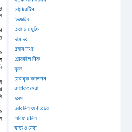
ু
ডায়াবেটিস
ন
ডিজাইন
তথ্য ও প্রযুক্তি
ো
ও
দাম দর
প্রবাস তথ্য
কে
প্রোফাইল পিক
়ে
নি
ফুল
ফেসবুক ক্যাপশন
র
ব্যাংকিং সেবা
া
ি
ভ্রমণ
মোবাইল অপারেটর
কে
লাইফ স্টাইল
ন
স্বাস্থ্য ও সেবা