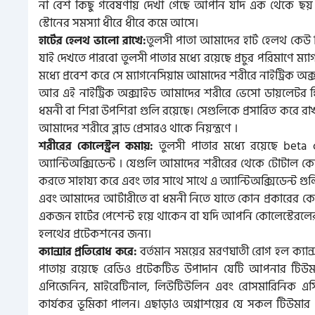
না বেশ কিছু গবেষণায় দেখা গেছে আপনি যদি এক থেকে ছয় 
স্টোনের সমস্যা ধীরে ধীরে কমে আসে।
তুলসী পাতা আমাদের হার্ট হেলথ কেউ কি
হার্টের হেলথ ভালো রাখে:
যাই দেখতে পারবো তুলসী পাতার মধ্যে রয়েছে প্রচুর পরিমাণে ম্
মধ্যে প্রবেশ করে সে ম্যাগনেসিয়াম আমাদের শরীরে নাইট্রিক অক্স
আর এই নাইট্রিক অক্সাইড আমাদের শরীরে ভেসো ডায়লেটর হি
ধমনী বা শিরা উপশিরা গুলি রয়েছে। সেগুলিকে প্রসারিত করে রা
আমাদের শরীরে ব্লাড প্রেসারও থাকে নিয়ন্ত্রণে ।
তুলসী পাতার মধ্যে রয়েছে beta
শরীরের কোলেস্ট্রল কমায়:
অ্যান্টিঅক্সিডেন্ট । যেগুলি আমাদের শরীরের থেকে টোটাল কোল
করতে সাহায্য করে এবং তার সাথে সাথে এ অ্যান্টিঅক্সিডেন্ট গ
এবং আমাদের আর্টারীতে বা ধমনী নিতে যাতে কোন প্রকারের কোন 
একজন হার্টের পেশেন্ট হয়ে থাকেন বা যদি আপনি কোলেস্টেরলের
হলথের প্রটেকশনের জন্য।
বর্তমান সময়ের মরণঘাতী রোগ হল ক্যান্
ক্যান্সার প্রতিরোধ করে:
পাতায় রয়েছে রেডিও প্রটেকটিভ উপাদান যেটি আপনার টিউম
এপিজেনিন, মাইরেটিনাল, লিউটিউলিন এবং রোসমারিনিক এসিড। 
কার্যকর ভূমিকা পালন। এছাড়াও অগ্নাশয়ের যে সকল টিউমার ক