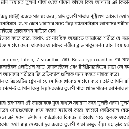
মাস নিয়মিত তুলসী পাতা খেতে পারেন তাহলে কিন্তু আপনার এই কিডন
ন্তু প্রটেক্ট করতে সাহায্য করে , যদি তুলসী পাতার পুষ্টিগুণ আমরা দেখ
যাগনেসিয়াম। যখন কোন খাবারের মধ্যে দিয়ে ম্যাগনেসিয়াম আমাদের শরীর
াইডের প্রোডাকশন বাড়িয়ে দেয়।
সেবে কাজ করে, অর্থাৎ ওই নাইট্রিক অক্সাইড আমাদের শরীরে যে সমস্
খতে সাহায্য করে। তারপরে আমাদের শরীরে ব্লাড সার্কুলেশন ভালো হয় এ
 carotene, lutein, Zeaxanthin এবং Beta-cryptoxanthin এর মত
েস্টেরল এলডিএল ব্যাড কোলেস্টেরল এবং ট্রাইগ্লিসারাইডের মাত্রা তো 
ুলি আমাদের শরীরের ফ্রি রেডিক্যাল গুলিকে দমন করতে সাহায্য করে।
অক্সিডেটিভ স্ট্রেস না হয় সে দিক থেকেও সাহায্য করে । তাই আপনি যদ
 পেশেন্ট আপনি কিন্তু নিয়মিতভাবে তুলসী পাতা খেতে পারেন আপনার হার
সার। মরণবেদে এই ক্যান্সারকে দূরে রাখতে সহায়তা করে তুলছি পাতা। তুল
ারের পোস্টগুলোকে ধ্বংস করতে সহায়তা করে। ফাইটো কেমিক্যাল যেম
এই সকল উপাদান ক্যান্সারের বিরুদ্ধে প্রতিরোধ গড়ে তুলতে অত্যন্
োচ দেখা যায় সেগুলো দূর করতে তুলসী পাতা অতুলনীয়। এছাড়াও ব্রেস্