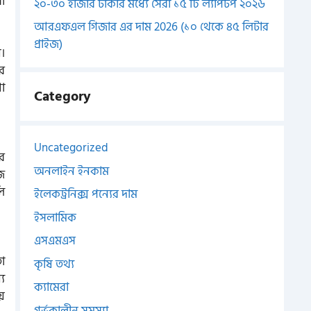
ী
২০-৩০ হাজার টাকার মধ্যে সেরা ১৫ টি ল্যাপটপ ২০২৬
আরএফএল গিজার এর দাম 2026 (১০ থেকে ৪৫ লিটার
প্রাইজ)
ন।
র
া
Category
Uncategorized
ের
অনলাইন ইনকাম
ুজ
ি
ইলেকট্রনিক্স পন্যের দাম
ইসলামিক
এসএমএস
া
কৃষি তথ্য
য
ক্যামেরা
ে
গর্ভকালীন সমস্যা