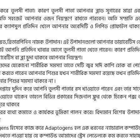
করে তুলসী পাতা। কারণ তুলসী পাতা আপনার ব্লাড সুগারের মাত্রা এব
অতি সহজেই আপনার ওজন নিয়ন্ত্রণে রাখতে পারবেন। অতি সম্প্রতি এ
মের ক্যাপসুল প্রতিদিন খেলে আপনার অবেসিটি ও লিপিড প্রোফাইল থাকব
াবোনয়েড,ত্রিতারপিনিন নামক উপাদান। এই উপাদানগুলো আপনার ডায়াবেটিস 
 তাই আপনি প্রতিদিন খাবার আগে তুলসী পাতা খেতে পারেন। কারণ প্রতিদি
িস বা ব্লা চুদা থাকবে আপনার নিয়ন্ত্রণ।
ুদের যেকোনো শারীরিক সমস্যা তাতে সেটি জ্বর সর্দি কাশি হোক বা পেট
হার করতে পারেন আপনার শিশুর যখন শারীরিক সমস্যা রয়েছে তখন প্রতিদি
 শিশুর সমস্যা থাকবে না ।
সপ্তাহে দুদিন করে আপনি তুলসী পাতার রস খাওয়াতে পারেন এবং তার সাথ
াতে থাকেন তাহলে বিভিন্ন প্রকারের সিজনাল ফ্লুর থেকে চিকেন পক্স ব
ূরে থাকবে
ের ব্যথা কমাতে ও কার্যকর ভূমিকা পালন করে। বিদ্যমান বিশেষ উপাদা
ে
ens হিসেবে কাজ করে Adaptogens হল এক ধরনের ন্যাচারাল কম্পাউন্
েখতে পাওয়া যায় যে কম্পাউন্ড আমাদের স্ট্রেস লেভেলকে কম করতে সাহায