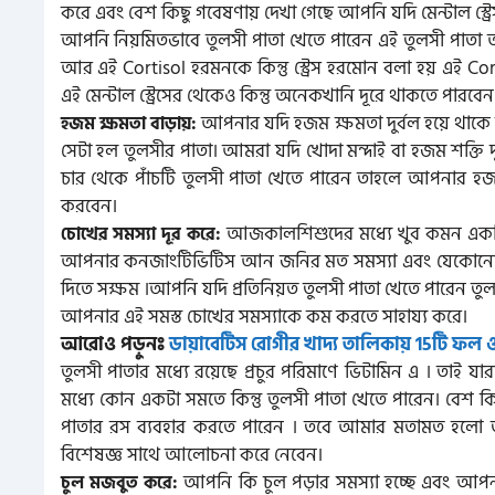
করে এবং বেশ কিছু গবেষণায় দেখা গেছে আপনি যদি মেন্টাল স্ট্রেস
আপনি নিয়মিতভাবে তুলসী পাতা খেতে পারেন এই তুলসী পাতা
আর এই Cortisol হরমনকে কিন্তু স্ট্রেস হরমোন বলা হয় এই
এই মেন্টাল স্ট্রেসের থেকেও কিন্তু অনেকখানি দূরে থাকতে পারবেন
আপনার যদি হজম ক্ষমতা দুর্বল হয়ে থাক
হজম ক্ষমতা বাড়ায়:
সেটা হল তুলসীর পাতা। আমরা যদি খোদা মন্দাই বা হজম শক্তি দু
চার থেকে পাঁচটি তুলসী পাতা খেতে পারেন তাহলে আপনার হজম 
করবেন।
আজকালশিশুদের মধ্যে খুব কমন একটি সম
চোখের সমস্যা দূর করে:
আপনার কনজাংটিভিটিস আন জনির মত সমস্যা এবং যেকোনো প্র
দিতে সক্ষম ।আপনি যদি প্রতিনিয়ত তুলসী পাতা খেতে পারেন তুলসী 
আপনার এই সমস্ত চোখের সমস্যাকে কম করতে সাহায্য করে।
আরোও পড়ুনঃ
ডায়াবেটিস রোগীর খাদ্য তালিকায় 15টি ফল
তুলসী পাতার মধ্যে রয়েছে প্রচুর পরিমাণে ভিটামিন এ । তাই যার
মধ্যে কোন একটা সমতে কিন্তু তুলসী পাতা খেতে পারেন। ব
পাতার রস ব্যবহার করতে পারেন । তবে আমার মতামত হলো
বিশেষজ্ঞ সাথে আলোচনা করে নেবেন।
আপনি কি চুল পড়ার সমস্যা হচ্ছে এবং আপনা
চুল মজবুত করে: