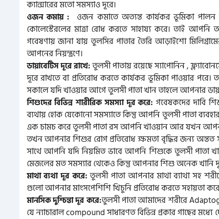
ক্যান্সারের মতো সমস্যাও দূরে।
ওজন কমাতে অত্যন্ত কার্যকর ভূমিকা পালন 
ওজন কমায় :
কোলেস্টেরলের মাত্রা রোধ করতে সাহায্য করে। তাই আপনি 
গবেষণায় জানা যায় তুলসির পাতার তৈরি আড়াইশো মিলিগ্রা
আপনের নিয়ন্ত্রণে।
তুলসী পাতায় রয়েছে স্যাপোনিন , ফ্ল্য
ডায়াবেটিস দূরে রাখে:
দূরে রাখতে বা প্রতিরোধ করতে কার্যকর ভূমিকা পাওয়ার পরে।
সকালে যদি খাওয়ার আগে তুলসী পাতা খান তাহলে আপনার ডায়াবেট
গবেষকদের দাবি শিশ
শিশুদের বিভিন্ন শারীরিক সমস্যা দূর করে:
ব্যথায় হোক যেকোনো সমস্যাতে কিন্তু আপনি তুলসী পাতা ব্যব
এক চামচ করে তুলসী পাতা রস আপনি খাওয়ান আর যখন আপনার
তখন আপনার শিশুর রোগ প্রতিরোধ ক্ষমতা বৃদ্ধির জন্য অন্তত 
সাথে আপনি যদি নিয়মিত ভাবে আপনি শিশুকে তুলসী পাতা খাওয়
মেজলের মত সমস্যার থেকেও কিন্তু আপনার শিশু অনেক খানি দ
তুলসী পাতা আপনার মাথা ব্যাথা সহ শরীর
মাথা ব্যথা দূর করে:
গুলো আপনার মাংসপেশিশি খিচুনি প্রতিরোধ করতে সহায়তা কর
তুলসী পাতা আমাদের শরীরে Adaptog
মানসিক দুশ্চিন্তা দূর করে:
যে ন্যাচারাল compound সাধারণত বিভিন্ন প্রকার গাছের মধ্যে দ