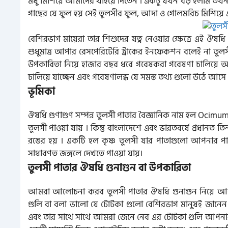
মধু মিশিয়ে আমাদের খাইয়ে দিতেন । একটু যখন বড় হলাম তখন
গাছের যে ফুল হয় সেই তুলসীর ফুল, আদা ও গোলমরিচ মিশিয়ে 
বেশিরভাগ মায়েরা তার শিশুদের যত্ন নেওয়ার ক্ষেত্রে এই ঔষধ
শুধুমাত্র আপার রেসপেরিটেরি ট্রাকের ইনফেকশন বলেই না তুল
উপকারিতা নিয়ে হাজার বছর ধরে গবেষকরা গবেষণা চালিয়ে আস
চালিয়ে যাচ্ছেন এবং গবেষণালব্ধ যে সমস্ত তথ্য গুলো উঠে আসে 
ভূমিকা
ঔষধি গুণাগুণ সম্পন্ন তুলসী পাতার বৈজ্ঞানিক নাম হল Ocimum S
তুলসী পাওয়া যায় । কিন্তু বাংলাদেশে এবং ভারতবর্ষে প্রধানত 
রঙের হয় । একটি হল কৃষ্ণ তুলসী যার পাতাগুলো আপনার পা
সাধারণত জঙ্গলে দেখতে পাওয়া যায়।
তুলসী পাতার ঔষধি গুনাগুন বা উপকারিতা
আমরা আলোচনা করব তুলসী পাতার ঔষধি গুনাগুন নিয়ে আজ
গুলি বা বলা ভালো যে টোটকা গুলো বেশিরভাগ মানুষই জানে
এবং তার সাথে সাথে আমরা জেনে নেব এর টোটকা গুলি আপনার