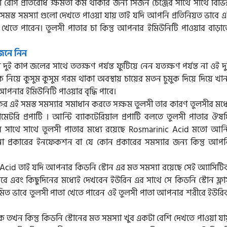
 রোগ প্রতিরোধ ক্ষমতা কম থাকার জন্য সিজন চেঞ্জের সাথে সাথে বিভিন্
 এ সমস্ত সমস্যা গুলো দেখতে পাওয়া যায় তাই যদি আপনি প্রতিনিয়ত ভাবে 
 খেতে পারেন। তুলসী পাতার চা কিন্তু আপনার ইমিউনিটি পাওয়ার বাড়াত
জেনে নিন
ুই কাপ জলের সাথে ততক্ষণ পর্যন্ত ফুটিয়ে নেন যতক্ষণ পর্যন্ত না ওই দ
ে কুসুম কুসুম গরম থাকা অবস্থায় চায়ের মতন চুমুক দিয়ে দিয়ে খান
নার ইমিউনিটি পাওয়ার বৃদ্ধি পাবে।
কের এই সমস্ত সমস্যার সমাধান করতে সক্ষম তুলসী তার কারণ তুলসীর মধ্
ামেটরি প্রপার্টি । আন্টি ব্যাকটেরিয়াল প্রপার্টি বলতে তুলসী পাতার ঔষ
র সাথে সাথে তুলসী পাতার মধ্যে রয়েছে Rosmarinic Acid মতো আন্ট
েকোনো প্রকারের ইনফেকশন বা যে কোন প্রকারের সমস্যার জন্য কিন্তু আপ
ic Acid তাই যদি আপনার কিডনি স্টোন এর মত সমস্যা রয়েছে সেই অ্যাসিট
ে এবং কিছুদিনের মধ্যেই দেখবেন ইউরিন এর সাথে সে কিডনি স্টোন ফ্লা
য়মিত ভাবে তুলসী পাতা খেতে পারেন ওই তুলসী পাতা আপনার শরীরে ইউরি
 কিন্তু কিডনি স্টোনের মত সমস্যা খুব একটা বেশি দেখতে পাওয়া যায