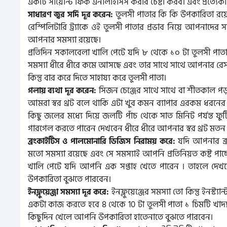
একটি সায়েন্টি ফিক এনালাইসিস করার চেষ্টা করব। এবং প্রত্য
তুলসী পাতার কি কি উপকারিতা রয
সাধারণ জ্বর সর্দি দূর করেন:
রেস্পিলিটারি ট্র্যাকে ওই তুলসী পাতার প্রভাব নিয়ে আপনাদে
আপনার সমস্যা রয়েছে।
প্রতিদিন সকালবেলা খালি পেটে যদি ৮ থেকে ১০ টা তুলসী পাতা
সমস্যা ধীরে ধীরে কমে আসছে এবং তার সাথে সাথে আপনার রেসপ
কিন্তু বার করে দিতে সাহায্য করে তুলসী পাতা।
সিজন চেঞ্জের সাথে সাথে বা শীতকাল পড়
গলায় ব্যথা দূর করেন:
আমরা স্বর থ্রট বলে থাকি এটা খুব কমন ব্যাপার এরকম ধরনের সম
কিছু জলের মধ্যে দিয়ে জলটি পাঁচ থেকে সাত মিনিট পর্যন্ত ফ
গারগেল করতে পারেন দেখবেন ধীরে ধীরে আপনার স্বর থ্রট মতন সম
যদি আপনার ব্র
ব্রংকাইটিস ও পালমোনারি ডিজিস নিরাময় করে:
মতো সমস্যা রয়েছে এবং সে সমস্যাই আপনি প্রতিনিয়ত কষ্ট পা
খালি পেটে যদি আপনি এক সপ্তাহ খেতে পারেন । তাহলে দেখ
উপকারিতা বুঝতে পারবেন।
ইনফ্লুয়েঞ্জের সমস্যা তো কিন্তু ইনস
ইনফ্লুয়েঞ্জা সমস্যা দূর করে:
একটা কাজ করতে হবে 8 থেকে 10 টা তুলসী পাতা ১ চিমটি খাদ্
কিছুদিন খেলে আপনি উপকারিতা হাতেনাতে বুঝতে পারবেন।