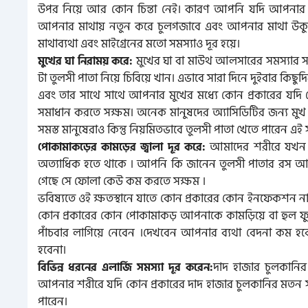
উপর নিয়ে আর কোন চিন্তা নেই। কারণ আপনি যদি আপনার বা
আপনার মাথায় নতুন করে চুলগজাবে এবং আপনার মাথা উকুন 
মাথাব্যথা এবং মাইগ্রেনের মতো সমস্যাও দূর হয়ে।
মুখের ঘা বা মাউথ আলসারের সমস্যার 
মুখের ঘা নিরাময় করে:
টা তুলসী পাতা নিয়ে চিবিয়ে খান। এভাবে সারা দিনে দুইবার কি
এবং তার সাথে সাথে আপনার মুখের মধ্যে কোন প্রকারের যদি 
সমাধান করতে সক্ষম। অনেক মানুষদের অ্যাসিডিটির জন্য মু
সমস্ত মানুষেরাও কিন্তু নিয়মিতভাবে তুলসী পাতা খেতে পারেন এই
আমাদের শরীরে যখন কো
পোকামাকড়ের কামড়ের জ্বালা দূর করে:
অত্যাধিক হতে থাকে । আপনি কি জানেন তুলসী পাতার রস আপনা
গেছে সে ফোলা কেউ কম করতে সক্ষম ।
ভবিষ্যতে ওই ক্ষতস্থানে যাতে কোন প্রকারের কোন ইনফেকশন না হয়
কোন প্রকারের কোন পোকামাকড় আপনাকে কামড়িয়ে বা হুল ফুট
পাঁচবার লাগিয়ে নেবেন ।দেখবেন আপনার ব্যথা বেদনা কম হ
হবেনা।
দাদ হাজার চুলকানি
বিভিন্ন ধরনের এলার্জি সমস্যা দূর করেন:
আপনার শরীরে যদি কোন প্রকারের দাদ হাজার চুলকানির মতন সমস
পারেন।