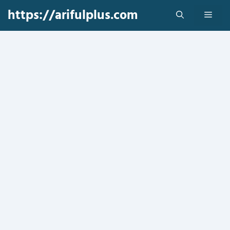
Skip
https://arifulplus.com
Men
to
content