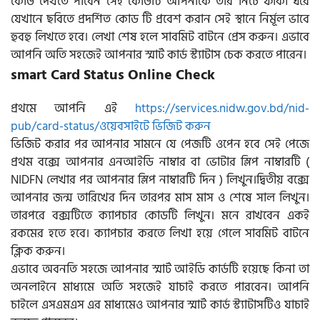
কোড দেখতে পাবেন সেই কোডটি আপনাকে তার নিচে ফাঁকা ঘরে
যেখানে ছবিতে প্রদর্শিত কোড টি প্রবেশ করান সেই স্থানে নির্মূল ভাবে
হুবহু লিখতে হবে। লেখা শেষ হলে সাবমিট বাটনে প্রেস করুন। এভাবে
আপনি অতি সহজেই আপনার স্মার্ট কার্ড স্ট্যাটাস চেক করতে পারেন।
smart Card Status Online Check
প্রথমে আপনি এই
https://services.nidw.gov.bd/nid-
pub/card-status/ওয়েবসাইটে ভিজিট করুন
ভিজিট করার পর আপনার সামনে যে পেজটি ওপেন হবে সেই পেজে
প্রথম বক্সে আপনার এনআইডি নাম্বার বা ভোটার স্লিপ নাম্বারটি (
NIDFN লেখার পর আপনার স্লিপ নাম্বারটি দিন ) লিখুন।দ্বিতীয় বক্সে
আপনার জন্ম তারিখের দিন তারপর মাস মাস ও শেষে সাল লিখুন।
তারপরে বক্সটিতে ক্যাপচার কোডটি লিখুন। মনে রাখবেন একই
রকমের হতে হবে। ক্যাপচার করতে লিখা হয়ে গেলে সাবমিট বাটনে
ক্লিক করুন।
এভাবে অবনতি সহজে আপনার স্মার্ট আইডি কার্ডটি হয়েছে কিনা তা
অনলাইনে মাধ্যমে অতি সহজেই যাচাই করতে পারবেন। আপনি
চাইলে এসএমএস এর মাধ্যমেও আপনার স্মার্ট কার্ড স্ট্যাটাসটিও যাচাই