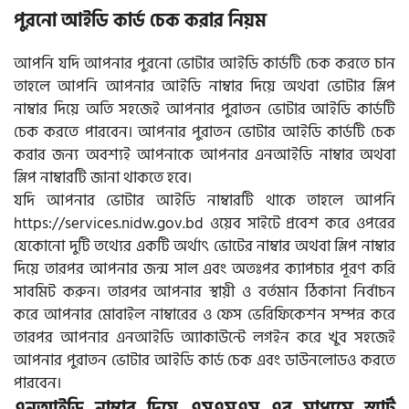
পুরনো আইডি কার্ড চেক করার নিয়ম
আপনি যদি আপনার পুরনো ভোটার আইডি কার্ডটি চেক করতে চান
তাহলে আপনি আপনার আইডি নাম্বার দিয়ে অথবা ভোটার স্লিপ
নাম্বার দিয়ে অতি সহজেই আপনার পুরাতন ভোটার আইডি কার্ডটি
চেক করতে পারবেন। আপনার পুরাতন ভোটার আইডি কার্ডটি চেক
করার জন্য অবশ্যই আপনাকে আপনার এনআইডি নাম্বার অথবা
স্লিপ নাম্বারটি জানা থাকতে হবে।
যদি আপনার ভোটার আইডি নাম্বারটি থাকে তাহলে আপনি
https://services.nidw.gov.bd ওয়েব সাইটে প্রবেশ করে ওপরের
যেকোনো দুটি তথ্যের একটি অর্থাৎ ভোটের নাম্বার অথবা স্লিপ নাম্বার
দিয়ে তারপর আপনার জন্ম সাল এবং অতঃপর ক্যাপচার পূরণ করি
সাবমিট করুন। তারপর আপনার স্থায়ী ও বর্তমান ঠিকানা নির্বাচন
করে আপনার মোবাইল নাম্বারের ও ফেস ভেরিফিকেশন সম্পন্ন করে
তারপর আপনার এনআইডি অ্যাকাউন্টে লগইন করে খুব সহজেই
আপনার পুরাতন ভোটার আইডি কার্ড চেক এবং ডাউনলোডও করতে
পারবেন।
এনআইডি নাম্বার দিয়ে এসএমএস এর মাধ্যমে স্মার্ট