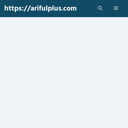
Skip
https://arifulplus.com
Men
to
content