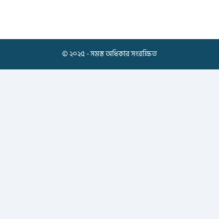
© ২০২৫ - সমস্ত অধিকার সংরক্ষিত