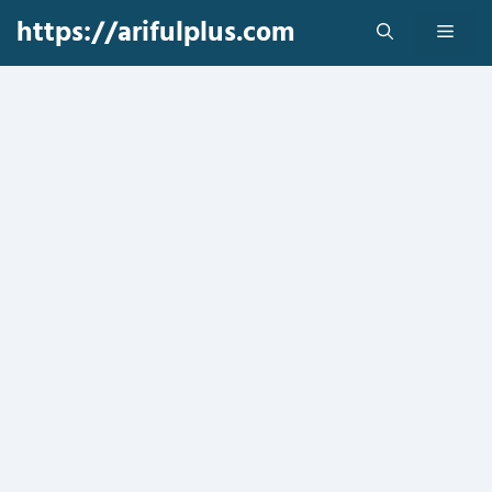
Skip
https://arifulplus.com
Men
to
content