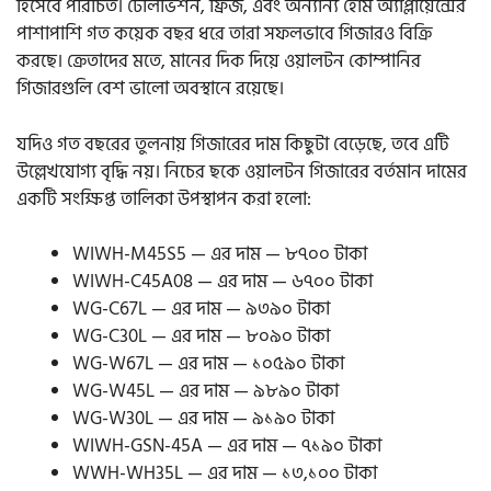
হিসেবে পরিচিত। টেলিভিশন, ফ্রিজ, এবং অন্যান্য হোম অ্যাপ্লায়েন্সের
পাশাপাশি গত কয়েক বছর ধরে তারা সফলভাবে গিজারও বিক্রি
করছে। ক্রেতাদের মতে, মানের দিক দিয়ে ওয়ালটন কোম্পানির
গিজারগুলি বেশ ভালো অবস্থানে রয়েছে।
যদিও গত বছরের তুলনায় গিজারের দাম কিছুটা বেড়েছে, তবে এটি
উল্লেখযোগ্য বৃদ্ধি নয়। নিচের ছকে ওয়ালটন গিজারের বর্তমান দামের
একটি সংক্ষিপ্ত তালিকা উপস্থাপন করা হলো:
WIWH-M45S5 — এর দাম — ৮৭০০ টাকা
WIWH-C45A08 — এর দাম — ৬৭০০ টাকা
WG-C67L — এর দাম — ৯৩৯০ টাকা
WG-C30L — এর দাম — ৮০৯০ টাকা
WG-W67L — এর দাম — ১০৫৯০ টাকা
WG-W45L — এর দাম — ৯৮৯০ টাকা
WG-W30L — এর দাম — ৯১৯০ টাকা
WIWH-GSN-45A — এর দাম — ৭১৯০ টাকা
WWH-WH35L
— এর দাম — ১৩,১০০ টাকা