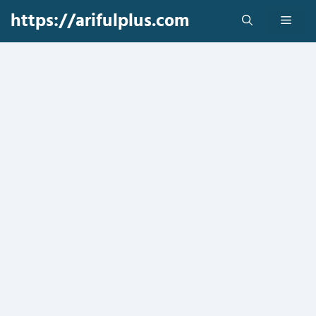
Skip
https://arifulplus.com
Men
to
content