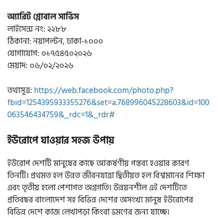
অ্যারিট গ্লোবাল সার্ভিস
লাইসেন্স নং: ২২৮৮
ঠিকানা: নয়াপল্টন, ঢাকা-১০০০
যোগাযোগ: ০১৭৫৪৫০২০২৬
মেয়াদ: ০৬/০২/২০২৬
তথ্যসূত্র:
https://web.facebook.com/photo.php?
fbid=1254395933355276&set=a.768996045228603&id=100
063546434759&_rdc=1&_rdr#
ইউরোপে যাওয়ার সহজ উপায়
ইউরোপ দেশটি মানুষের কাছে আকর্ষণীয় গন্তব্য হওয়ার কারণ
তিনটি। প্রথমত হল উন্নত জীবনযাত্রা দ্বিতীয়ত হল বিশ্বমানের শিক্ষা
এবং তৃতীয় হলো পেশাগত অগ্রগতি। উন্নয়নশীল এই দেশটিতে
প্রতিবছর বাংলাদেশ সহ বিভিন্ন দেশের অসংখ্য মানুষ ইউরোপের
বিভিন্ন দেশে কাজ লেখাপড়া কিংবা ভ্রমণের জন্য যাচ্ছে।