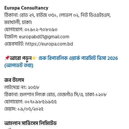
Europa Consultancy
ঠিকানা: রোড ২৭, হাউজ ৩৫১, লেভেল ০২, নিউ ডিওএইচএস,
মহাখালী, ঢাকা।
যোগাযোগ: ০১৯১২-৭০৮০৯০
ইমেইল: europabd01@gmail.com
ওয়েবসাইট: https://europa.com.bd
আরো পড়ুন
চেক রিপাবলিক ওয়ার্ক পারমিট ভিসা 2026
(আপডেট তথ্য)
জব উলেস
লাইসেন্স নং: ২০৫৮
ঠিকানা: গুলশান লিংক রোড, তেজগাঁও সি/এ, ঢাকা-১২০৮
যোগাযোগ: ০১৭১৯৮৫৬৯৫৫
মেয়াদ: ১৯/০৫/২০২৫
আহলান সার্ভিসেস লিমিটেড