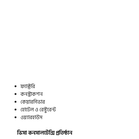
ফ্যাক্টরি
কনস্ট্রাকশন
কেয়ারগিভার
হোটেল ও রেস্টুরেন্ট
ওয়্যারহাউস
ভিসা কনসালটেন্সি প্রতিষ্ঠান