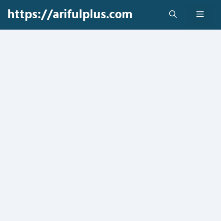
Skip
https://arifulplus.com
Men
to
content