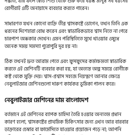
পদ্ধতি, যার ফলে ছোট শিশু থেকে শুরু করে বয়স্ক মানুষ সব বয়সের
রোগীরাই এটি অনায়াসে ব্যবহার করতে পারেন।
সাধারণত যখন কোনো ব্যক্তি তীব্র শ্বাসকষ্টে ভোগেন, তখন তিনি এক
ধরনের দিশেহারা বোধ করেন এবং স্বাভাবিকভাবে শ্বাস নিতে না পেরে
চারপাশ অন্ধকার দেখেন। এমন পরিস্থিতিতে মুখে খাওয়ার ওষুধে
অনেক সময় সমস্যা পুরোপুরি দূর হয় না।
ঠিক তখনই দ্রুত আরাম পেতে এবং ফুসফুসের কর্মক্ষমতা স্বাভাবিক
করতে এই মেশিনটি ব্যবহার করা হয়, যা অত্যন্ত অল্প সময়ে রোগীকে
কষ্ট থেকে মুক্তি দেয়। শ্বাস-প্রশ্বাস সহজে নিয়ন্ত্রণে আনার ক্ষেত্রে
নেবুলাইজার মেশিনগুলো দারুণ কার্যকর ভূমিকা পালন করে।
নেবুলাইজার মেশিনের দাম বাংলাদেশ
বর্তমানে এই মেশিনের ব্যাপক চাহিদা তৈরি হওয়ার অন্যতম প্রধান
কারণ হলো, শ্বাসকষ্টের প্রাথমিক চিকিৎসার জন্য এখন আর বারবার
ডাক্তারের চেম্বার বা ফার্মেসিতে যাওয়ার প্রয়োজন পড়ে না; আপনি